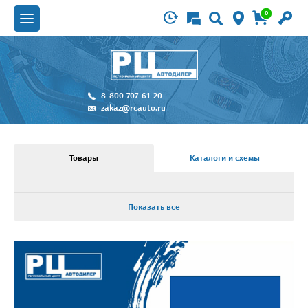
0
8-800-707-61-20
zakaz@rcauto.ru
Товары
Каталоги и схемы
Показать все