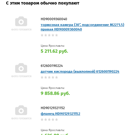
С этим товаром обычно покупают
HD90009360040
тормозная камера (30”, подсоединение M22?1.5)
правая HD90009360040
Цена Ярославль:
5 211.62 руб.
612600190224
датчик кислорода (выхлопной) 612600190224
Цена Ярославль:
9 858.86 руб.
HD90129321152
фланец HD90129321152
Цена Ярославль: