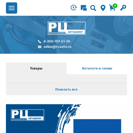
0
8-800-707-61-20
zakaz@rcauto.ru
Товары
Каталоги и схемы
Показать все