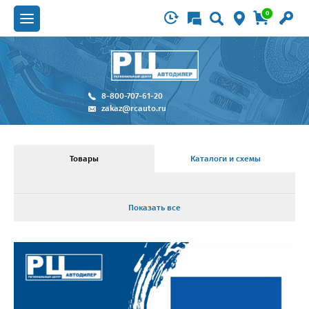
0
8-800-707-61-20
zakaz@rcauto.ru
Товары
Каталоги и схемы
Показать все