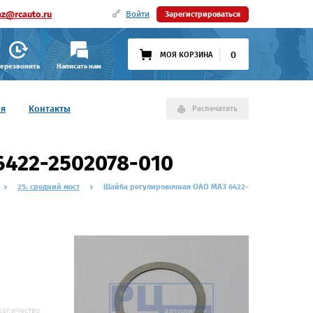
az@rcauto.ru
Войти
Зарегистрироваться
0
МОЯ КОРЗИНА
ерезвонить
Написать нам
ия
Контакты
Распечатать
422-2502078-010
25. средний мост
Шайба регулировочная ОАО МАЗ 6422-
Количество