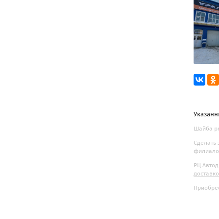
Указанн
Шайба ре
Сделать 
филиалов
РЦ Автод
доставк
Приобрес