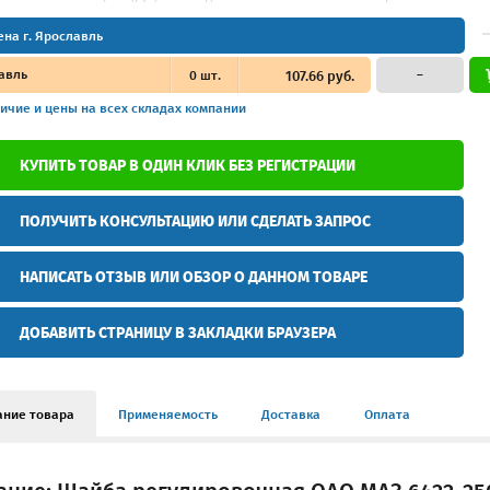
ена г. Ярославль
авль
0
шт.
107.66 руб.
–
ичие и цены
на всех складах компании
КУПИТЬ ТОВАР В ОДИН КЛИК БЕЗ РЕГИСТРАЦИИ
ПОЛУЧИТЬ КОНСУЛЬТАЦИЮ ИЛИ СДЕЛАТЬ ЗАПРОС
НАПИСАТЬ ОТЗЫВ ИЛИ ОБЗОР О ДАННОМ ТОВАРЕ
ДОБАВИТЬ СТРАНИЦУ В ЗАКЛАДКИ БРАУЗЕРА
ание товара
Применяемость
Доставка
Оплата