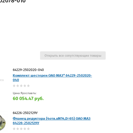
02078-010
Открыть все сопутствующие товары
64229-2502020-040
Комплект шестерен ОАО МАЗ* 64229-2502020-
040
Цена Ярославль:
60 054.47 руб.
64226-2502129У
Фланец редуктора (4отв.хМ14,D=65) ОАО МАЗ
64226-2502129У