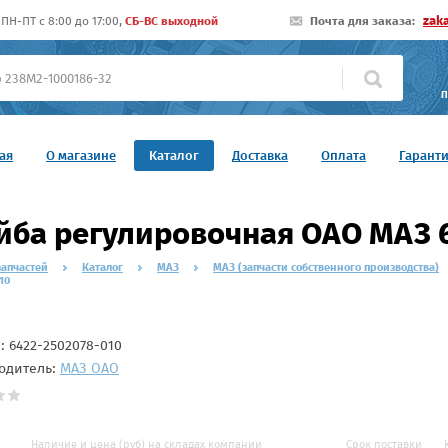
zak
ПН-ПТ c 8:00 до 17:00,
СБ-ВС выходной
Почта для заказа:
П
ая
О магазине
Каталог
Доставка
Оплата
Гарант
ба регулировочная ОАО МАЗ 6
запчастей
Каталог
МАЗ
МАЗ (запчасти собственного производства)
10
л:
6422-2502078-010
одитель:
МАЗ ОАО
Наличие и цена (руб) на складах компании
Срок поставки