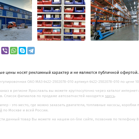
ые цены носят рекламный характер и не являются публичной офертой
гулировочная ОАО МАЗ 6422-2502078-010 артикул 6422-2502078-010 по цене 107
заказ в регионе Ярославль вы можете круглосуточно через каталог интернет
. Список филиалов по продаже автозапчастей находятся
здесь
.
илер - это место, где можно заказать двигатели, топливные насосы, коробки
ой
по Москве и всей России.
ти данный товар Вы можете на нашем on-line сайте, позвонив по телефону 8-