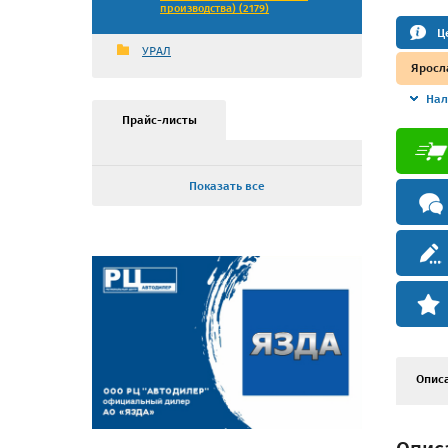
производства) (2179)
Ц
УРАЛ
Яросл
Нал
Прайс-листы
Показать все
Опис