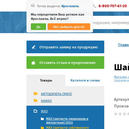
8-800-707-61-20
Точка выдачи:
Ярославль
Мы определили Ваш регион как
Ярославль. Всё верно?
Да
Нет, выбрать другой
Главн
Отправить заявку на продукцию
Оставить отзыв и предложение
Шай
Магазин 
Товары
Каталоги и схемы
2502078-0
АВТОДИЗЕЛЬ (ЯМЗ)
Артику
КАМАЗ
Произв
МАЗ
МАЗ (запчасти смежников и
импортные) (812)
МАЗ (запчасти собственного