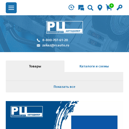
0
8-800-707-61-20
zakaz@rcauto.ru
Товары
Каталоги и схемы
Показать все