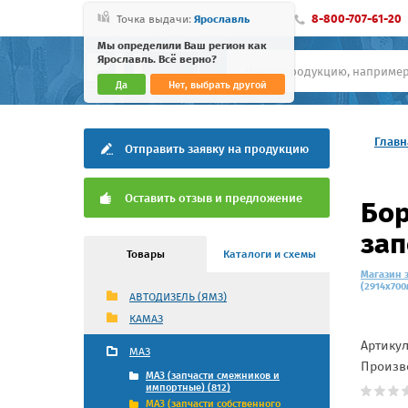
8-800-707-61-20
Точка выдачи:
Ярославль
Мы определили Ваш регион как
Ярославль. Всё верно?
Да
Нет, выбрать другой
Главн
Отправить заявку на продукцию
Оставить отзыв и предложение
Бор
зап
Товары
Каталоги и схемы
Магазин 
(2914х700
АВТОДИЗЕЛЬ (ЯМЗ)
КАМАЗ
Артику
МАЗ
Произв
МАЗ (запчасти смежников и
импортные) (812)
МАЗ (запчасти собственного