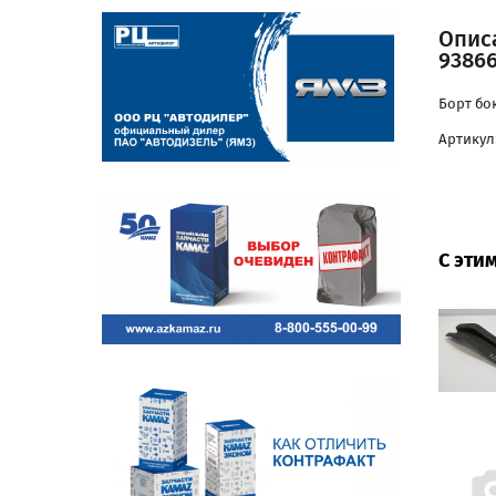
Опис
93866
Борт бо
Артикул
С эти