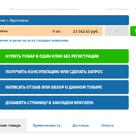
Наличие и цена (руб) на складах компании
Срок поставки
ена г. Ярославль
авль
0
шт.
23 342.63 руб.
–
ичие и цены
на всех складах компании
КУПИТЬ ТОВАР В ОДИН КЛИК БЕЗ РЕГИСТРАЦИИ
ПОЛУЧИТЬ КОНСУЛЬТАЦИЮ ИЛИ СДЕЛАТЬ ЗАПРОС
НАПИСАТЬ ОТЗЫВ ИЛИ ОБЗОР О ДАННОМ ТОВАРЕ
ДОБАВИТЬ СТРАНИЦУ В ЗАКЛАДКИ БРАУЗЕРА
ание товара
Применяемость
Доставка
Оплата