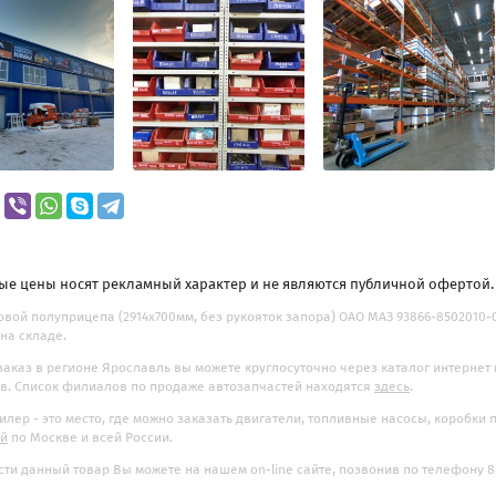
ые цены носят рекламный характер и не являются публичной офертой
овой полуприцепа (2914х700мм, без рукояток запора) ОАО МАЗ 93866-8502010-06
на складе.
заказ в регионе Ярославль вы можете круглосуточно через каталог интернет
. Список филиалов по продаже автозапчастей находятся
здесь
.
илер - это место, где можно заказать двигатели, топливные насосы, коробки
ой
по Москве и всей России.
ти данный товар Вы можете на нашем on-line сайте, позвонив по телефону 8-