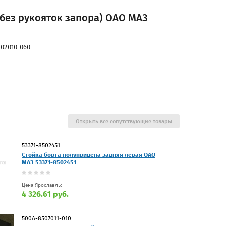
 без рукояток запора) ОАО МАЗ
02010-060
Открыть все сопутствующие товары
53371-8502451
Стойка борта полуприцепа задняя левая ОАО
МАЗ 53371-8502451
Цена Ярославль:
4 326.61 руб.
500А-8507011-010