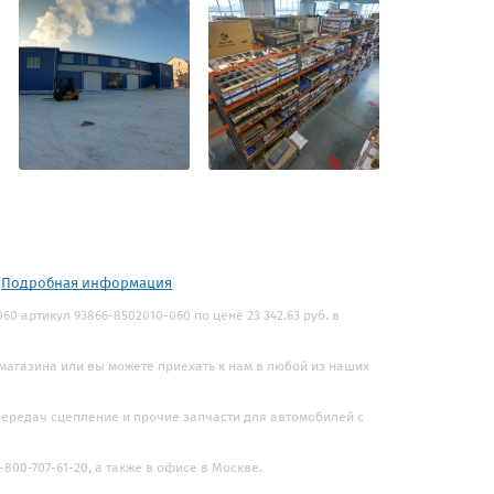
.
Подробная информация
0 артикул 93866-8502010-060 по цене 23 342.63 руб. в
 магазина или вы можете приехать к нам в любой из наших
 передач сцепление и прочие запчасти для автомобилей с
800-707-61-20, а также в офисе в Москве.