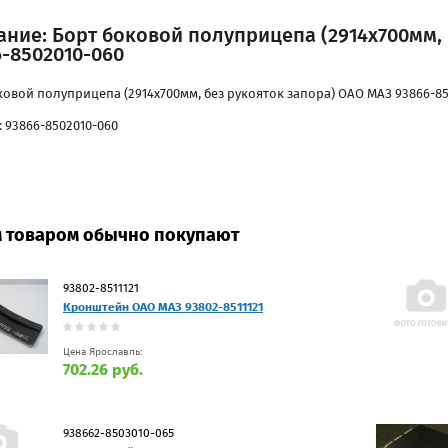
ание: Борт боковой полуприцепа (2914х700мм,
-8502010-060
ковой полуприцепа (2914х700мм, без рукояток запора) ОАО МАЗ 93866-85
: 93866-8502010-060
м товаром обычно покупают
93802-8511121
Кронштейн ОАО МАЗ 93802-8511121
Цена Ярославль:
702.26 руб.
938662-8503010-065