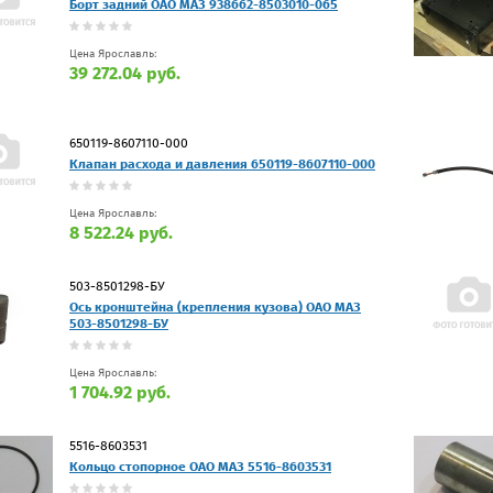
Борт задний ОАО МАЗ 938662-8503010-065
Цена Ярославль:
39 272.04 руб.
650119-8607110-000
Клапан расхода и давления 650119-8607110-000
Цена Ярославль:
8 522.24 руб.
503-8501298-БУ
Ось кронштейна (крепления кузова) ОАО МАЗ
503-8501298-БУ
Цена Ярославль:
1 704.92 руб.
5516-8603531
Кольцо стопорное ОАО МАЗ 5516-8603531