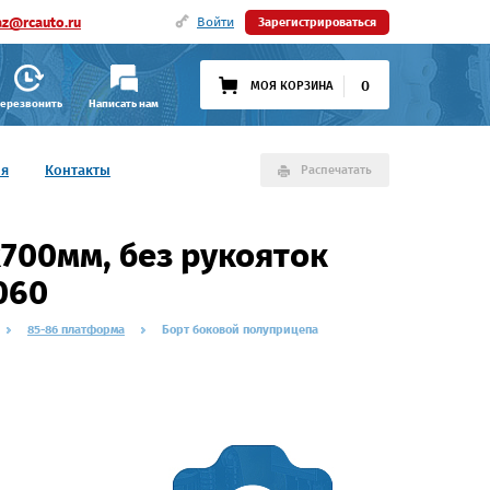
az@rcauto.ru
Войти
Зарегистрироваться
0
МОЯ КОРЗИНА
ерезвонить
Написать нам
ия
Контакты
Распечатать
700мм, без рукояток
060
85-86 платформа
Борт боковой полуприцепа