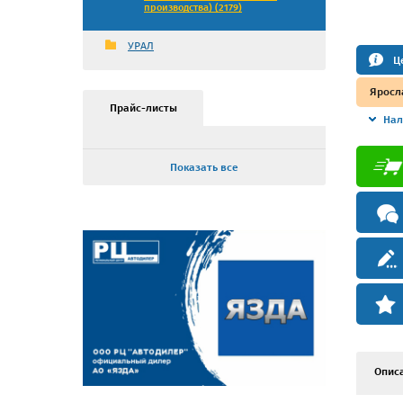
производства) (2179)
УРАЛ
Ц
Яросл
Прайс-листы
Нал
Показать все
Опис