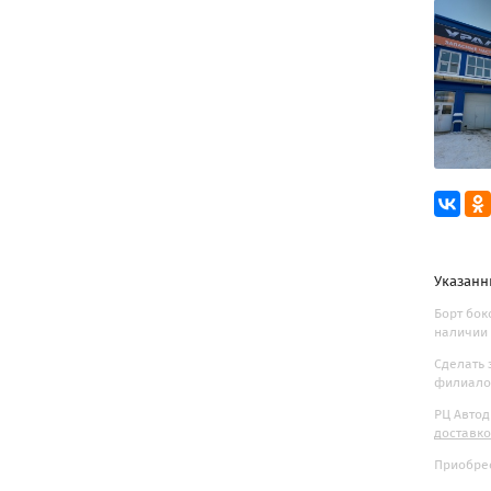
Указанн
Борт бок
наличии 
Сделать 
филиалов
РЦ Автод
доставк
Приобрес