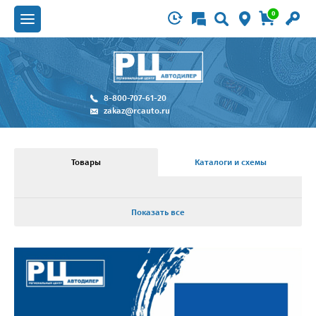
0
8-800-707-61-20
zakaz@rcauto.ru
Товары
Каталоги и схемы
Показать все