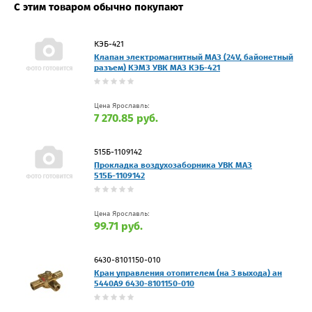
С этим товаром обычно покупают
КЭБ-421
Клапан электромагнитный МАЗ (24V, байонетный
разъем) КЭМЗ УВК МАЗ КЭБ-421
Цена Ярославль:
7 270.85 руб.
515Б-1109142
Прокладка воздухозаборника УВК МАЗ
515Б-1109142
Цена Ярославль:
99.71 руб.
6430-8101150-010
Кран управления отопителем (на 3 выхода) ан
5440А9 6430-8101150-010