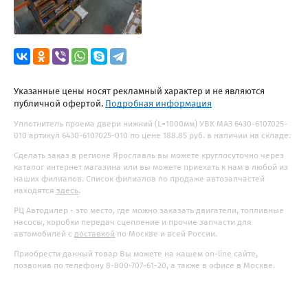
Указанные цены носят рекламный характер и не являются
публичной офертой.
Подробная информация
Уплотнитель проема двери нижний (L=1000мм) УВК МАЗ 6430-6107025-
010 артикул 6430-6107025-010 по цене 188.85 руб. в наличии на складе.
Сделать заказ в регионе Ярославль вы можете круглосуточно через
каталог интернет магазина или вы можете приехать к нам в любой из
наших филиалов. Список филиалов по продаже автозапчастей
находятся
здесь
.
РЦ Автодилер - это место, где можно заказать двигатели, топливные
насосы, коробки передач сцепление и прочие запчасти для
автомобилей с
доставкой
по Москве и всей России.
Приобрести данный товар Вы можете на нашем on-line сайте,
позвонив по телефону 8-800-707-61-20, а также в офисе в Москве.