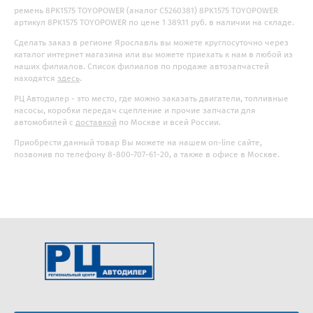
ремень 8PK1575 TOYOPOWER (аналог C5260381) 8PK1575 TOYOPOWER
артикул 8PK1575 TOYOPOWER по цене 1 389.11 руб. в наличии на складе.
Сделать заказ в регионе Ярославль вы можете круглосуточно через
каталог интернет магазина или вы можете приехать к нам в любой из
наших филиалов. Список филиалов по продаже автозапчастей
находятся
здесь
.
РЦ Автодилер - это место, где можно заказать двигатели, топливные
насосы, коробки передач сцепление и прочие запчасти для
автомобилей с
доставкой
по Москве и всей России.
Приобрести данный товар Вы можете на нашем on-line сайте,
позвонив по телефону 8-800-707-61-20, а также в офисе в Москве.