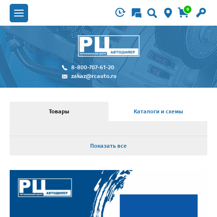
0
8-800-707-61-20
zakaz@rcauto.ru
Товары
Каталоги и схемы
Показать все