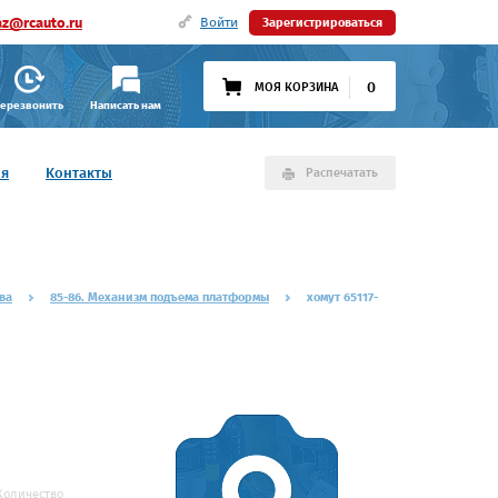
az@rcauto.ru
Войти
Зарегистрироваться
0
МОЯ КОРЗИНА
ерезвонить
Написать нам
ия
Контакты
Распечатать
ва
85-86. Механизм подъема платформы
хомут 65117-
Количество