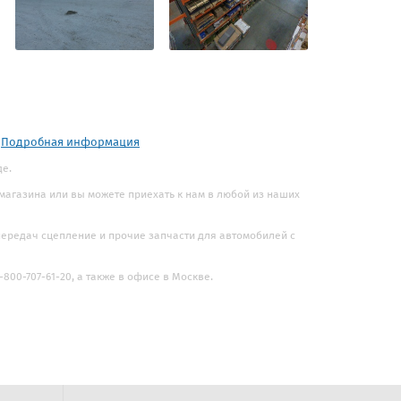
.
Подробная информация
де.
 магазина или вы можете приехать к нам в любой из наших
 передач сцепление и прочие запчасти для автомобилей с
800-707-61-20, а также в офисе в Москве.