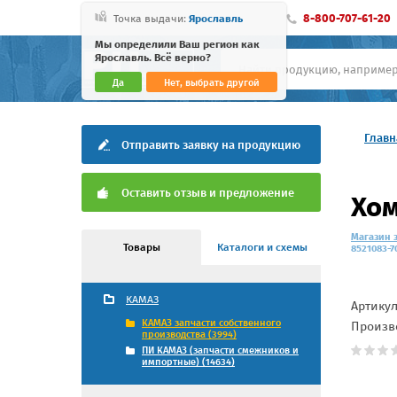
8-800-707-61-20
Точка выдачи:
Ярославль
Мы определили Ваш регион как
Ярославль. Всё верно?
Да
Нет, выбрать другой
Главн
Отправить заявку на продукцию
Оставить отзыв и предложение
Хом
Магазин 
Товары
Каталоги и схемы
8521083-7
КАМАЗ
Артику
КАМАЗ запчасти собственного
Произв
производства (3994)
ПИ КАМАЗ (запчасти смежников и
импортные) (14634)