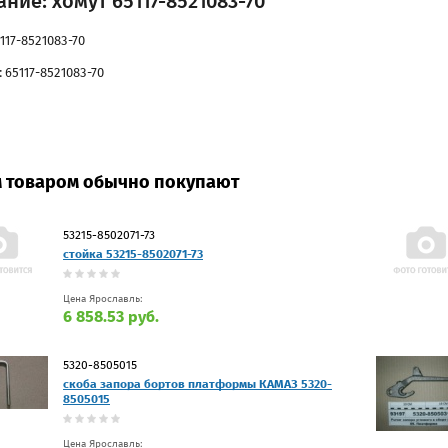
ние: хомут 65117-8521083-70
117-8521083-70
 65117-8521083-70
м товаром обычно покупают
53215-8502071-73
стойка 53215-8502071-73
Цена Ярославль:
6 858.53 руб.
5320-8505015
скоба запора бортов платформы КАМАЗ 5320-
8505015
Цена Ярославль: