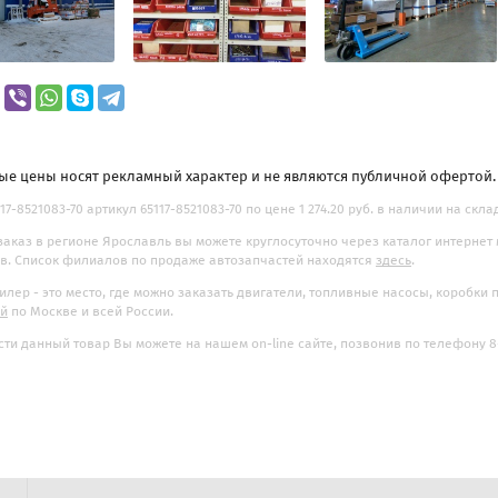
ые цены носят рекламный характер и не являются публичной офертой
17-8521083-70 артикул 65117-8521083-70 по цене 1 274.20 руб. в наличии на скла
заказ в регионе Ярославль вы можете круглосуточно через каталог интернет
. Список филиалов по продаже автозапчастей находятся
здесь
.
илер - это место, где можно заказать двигатели, топливные насосы, коробки
ой
по Москве и всей России.
ти данный товар Вы можете на нашем on-line сайте, позвонив по телефону 8-