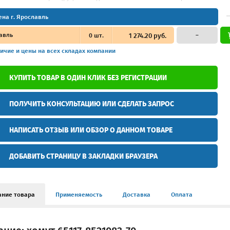
ена г. Ярославль
авль
0
шт.
1 274.20 руб.
–
ичие и цены
на всех складах компании
КУПИТЬ ТОВАР В ОДИН КЛИК БЕЗ РЕГИСТРАЦИИ
ПОЛУЧИТЬ КОНСУЛЬТАЦИЮ ИЛИ СДЕЛАТЬ ЗАПРОС
НАПИСАТЬ ОТЗЫВ ИЛИ ОБЗОР О ДАННОМ ТОВАРЕ
ДОБАВИТЬ СТРАНИЦУ В ЗАКЛАДКИ БРАУЗЕРА
ание товара
Применяемость
Доставка
Оплата