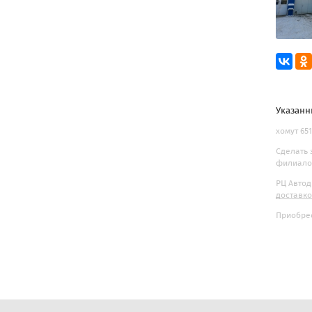
Указанн
хомут 651
Сделать 
филиалов
РЦ Автод
доставк
Приобрес