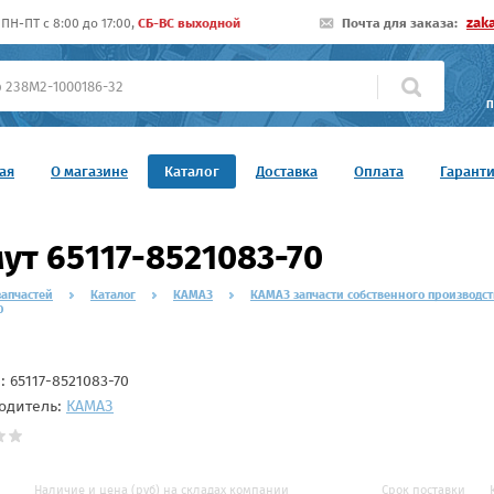
zak
ПН-ПТ c 8:00 до 17:00,
СБ-ВС выходной
Почта для заказа:
П
ая
О магазине
Каталог
Доставка
Оплата
Гарант
ут 65117-8521083-70
запчастей
Каталог
КАМАЗ
КАМАЗ запчасти собственного производст
0
л:
65117-8521083-70
одитель:
КАМАЗ
Наличие и цена (руб) на складах компании
Срок поставки