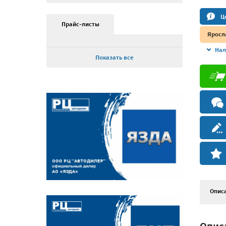
Ц
Прайс-листы
Яросл
Нал
Показать все
Опис