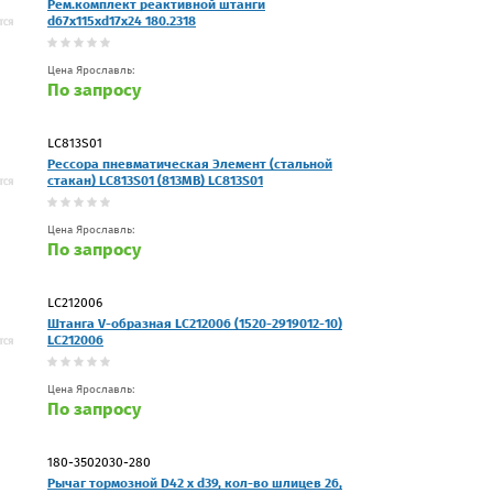
Рем.комплект реактивной штанги
d67x115xd17x24 180.2318
Цена Ярославль:
По запросу
LC813S01
Рессора пневматическая Элемент (стальной
стакан) LC813S01 (813MB) LC813S01
Цена Ярославль:
По запросу
LC212006
Штанга V-образная LC212006 (1520-2919012-10)
LC212006
Цена Ярославль:
По запросу
180-3502030-280
Рычаг тормозной D42 x d39, кол-во шлицев 26,