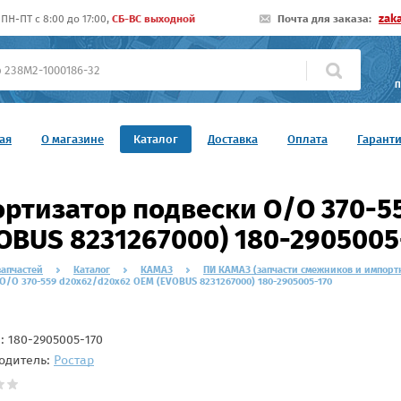
zak
ПН-ПТ c 8:00 до 17:00,
СБ-ВС выходной
Почта для заказа:
П
ая
О магазине
Каталог
Доставка
Оплата
Гарант
ртизатор подвески O/O 370-5
OBUS 8231267000) 180-2905005
запчастей
Каталог
КАМАЗ
ПИ КАМАЗ (запчасти смежников и импорт
O/O 370-559 d20x62/d20x62 OEM (EVOBUS 8231267000) 180-2905005-170
л:
180-2905005-170
одитель:
Ростар