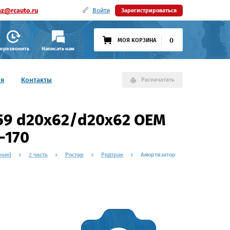
az@rcauto.ru
Войти
Зарегистрироваться
0
МОЯ КОРЗИНА
ерезвонить
Написать нам
ия
Контакты
Распечатать
59 d20x62/d20x62 OEM
-170
ные)
2 часть
Ростар
Редтрак
Амортизатор