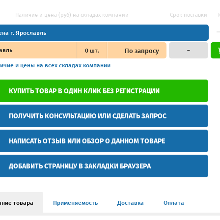
Наличие и цена (руб) на складах компании
Срок поставки
ена г. Ярославль
авль
0
шт.
По запросу
–
ичие и цены
на всех складах компании
КУПИТЬ ТОВАР В ОДИН КЛИК БЕЗ РЕГИСТРАЦИИ
ПОЛУЧИТЬ КОНСУЛЬТАЦИЮ ИЛИ СДЕЛАТЬ ЗАПРОС
НАПИСАТЬ ОТЗЫВ ИЛИ ОБЗОР О ДАННОМ ТОВАРЕ
ДОБАВИТЬ СТРАНИЦУ В ЗАКЛАДКИ БРАУЗЕРА
ание товара
Применяемость
Доставка
Оплата