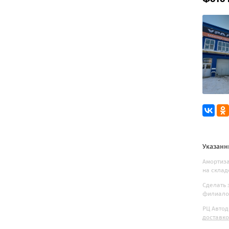
Указанн
Амортиза
на склад
Сделать 
филиалов
РЦ Автод
доставк