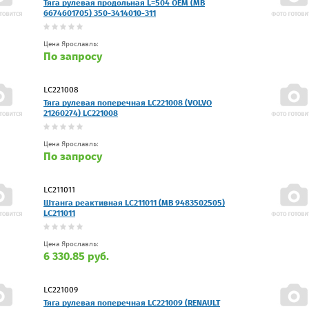
Тяга рулевая продольная L=504 OEM (MB
6674601705) 350-3414010-311
Цена Ярославль:
По запросу
LC221008
Тяга рулевая поперечная LC221008 (VOLVO
21260274) LC221008
Цена Ярославль:
По запросу
LC211011
Штанга реактивная LC211011 (MB 9483502505)
LC211011
Цена Ярославль:
6 330.85 руб.
LC221009
Тяга рулевая поперечная LC221009 (RENAULT