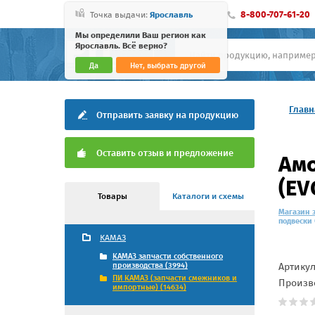
8-800-707-61-20
Точка выдачи:
Ярославль
Мы определили Ваш регион как
Ярославль. Всё верно?
Да
Нет, выбрать другой
Главн
Отправить заявку на продукцию
Оставить отзыв и предложение
Амо
(EV
Товары
Каталоги и схемы
Магазин 
подвески 
КАМАЗ
КАМАЗ запчасти собственного
Артику
производства (3994)
ПИ КАМАЗ (запчасти смежников и
Произв
импортные) (14634)