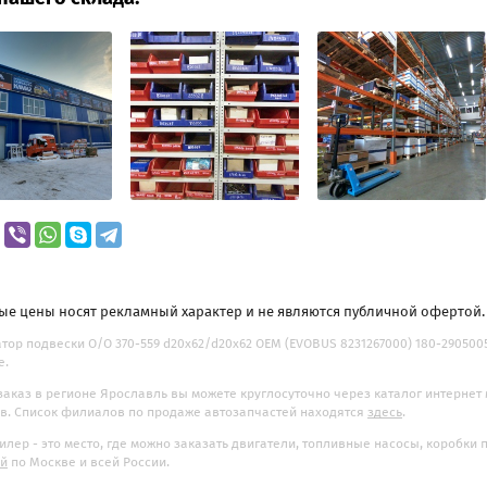
ые цены носят рекламный характер и не являются публичной офертой
тор подвески O/O 370-559 d20x62/d20x62 OEM (EVOBUS 8231267000) 180-2905005
е.
заказ в регионе Ярославль вы можете круглосуточно через каталог интернет
. Список филиалов по продаже автозапчастей находятся
здесь
.
илер - это место, где можно заказать двигатели, топливные насосы, коробки
ой
по Москве и всей России.