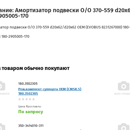
ние: Амортизатор подвески O/O 370-559 d20x6
905005-170
атор подвески O/O 370-559 d20x62/d20x62 OEM (EVOBUS 8231267000) 180-
 180-2905005-170
м товаром обычно покупают
180.3502305
Рем.комплект суппорта OEM (CMSK.5)
180.3502305
Цена Ярославль:
По запросу
350-3414010-311