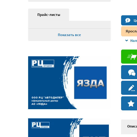
Прайс-листы
Ц
Яросл
Показать все
Нал
Опис