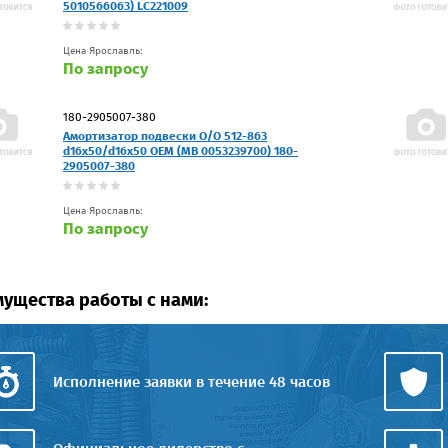
5010566063) LC221009
Цена Ярославль:
По запросу
180-2905007-380
Амортизатор подвески O/O 512-863
d16x50/d16x50 OEM (MB 0053239700) 180-
2905007-380
Цена Ярославль:
По запросу
ущества работы с нами:
Исполнение заявки в течение 48 часов