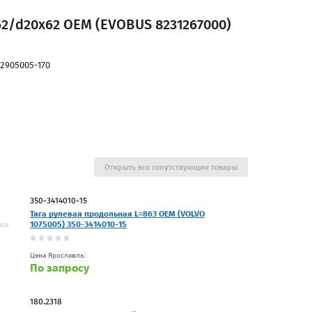
2/d20x62 OEM (EVOBUS 8231267000)
2905005-170
Открыть все сопутствующие товары
350-3414010-15
Тяга рулевая продольная L=863 OEM (VOLVO
1075005) 350-3414010-15
Цена Ярославль:
По запросу
180.2318