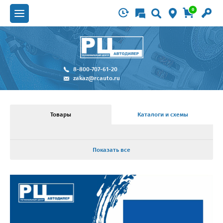
0
8-800-707-61-20
zakaz@rcauto.ru
Товары
Каталоги и схемы
Показать все