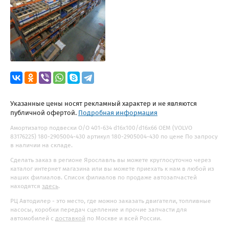
Указанные цены носят рекламный характер и не являются
публичной офертой.
Подробная информация
Амортизатор подвески O/O 401-634 d16x100/d16x66 OEM (VOLVO
83176225) 180-2905004-430 артикул 180-2905004-430 по цене По запросу
в наличии на складе.
Сделать заказ в регионе Ярославль вы можете круглосуточно через
каталог интернет магазина или вы можете приехать к нам в любой из
наших филиалов. Список филиалов по продаже автозапчастей
находятся
здесь
.
РЦ Автодилер - это место, где можно заказать двигатели, топливные
насосы, коробки передач сцепление и прочие запчасти для
автомобилей с
доставкой
по Москве и всей России.