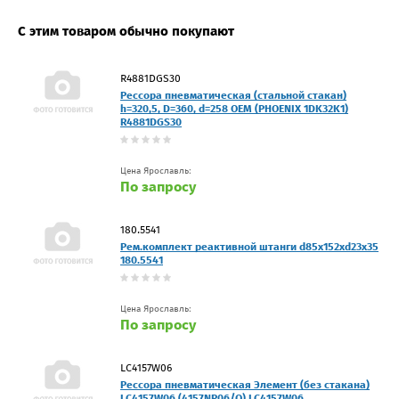
С этим товаром обычно покупают
R4881DGS30
Рессора пневматическая (стальной стакан)
h=320,5, D=360, d=258 OEM (PHOENIX 1DK32K1)
R4881DGS30
Цена Ярославль:
По запросу
180.5541
Рем.комплект реактивной штанги d85x152xd23x35
180.5541
Цена Ярославль:
По запросу
LC4157W06
Рессора пневматическая Элемент (без стакана)
LC4157W06 (4157NP06/O) LC4157W06