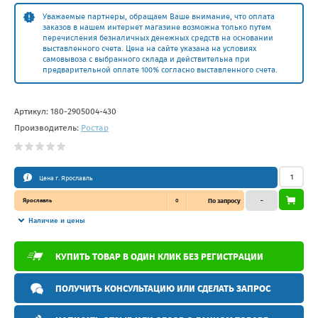
Уважаемые партнеры, обращаем Ваше внимание, что оплата
заказов в нашем интернет магазине возможна только путем
перечисления безналичных денежных средств на основании
выставленного счета. Цена на сайте указана на условиях
самовывоза с выбранного склада и действительна при
предварительной оплате 100% согласно выставленного счета.
Артикул:
180-2905004-430
Производитель:
Ростар
Цена г. Ярославль
Ярославль
0
По запросу
–
Наличие и цены
КУПИТЬ ТОВАР В ОДИН КЛИК БЕЗ РЕГИСТРАЦИИ
ПОЛУЧИТЬ КОНСУЛЬТАЦИЮ ИЛИ СДЕЛАТЬ ЗАПРОС