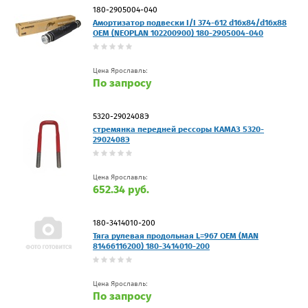
180-2905004-040
Амортизатор подвески I/I 374-612 d16x84/d16x88
OEM (NEOPLAN 102200900) 180-2905004-040
Цена Ярославль:
По запросу
5320-2902408Э
стремянка передней рессоры КАМАЗ 5320-
2902408Э
Цена Ярославль:
652.34 руб.
180-3414010-200
Тяга рулевая продольная L=967 OEM (MAN
81466116200) 180-3414010-200
Цена Ярославль:
По запросу