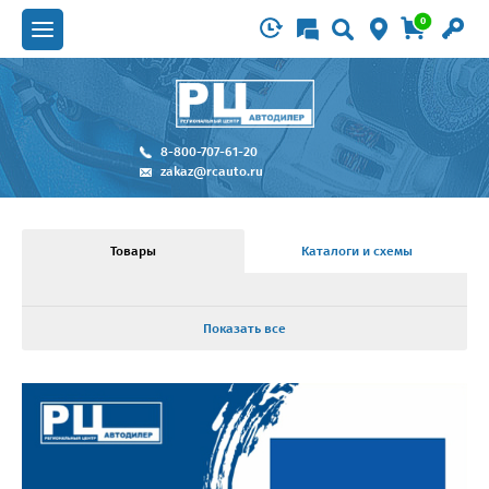
0
8-800-707-61-20
zakaz@rcauto.ru
Товары
Каталоги и схемы
Показать все