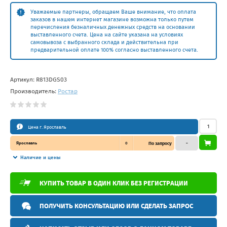
Уважаемые партнеры, обращаем Ваше внимание, что оплата
заказов в нашем интернет магазине возможна только путем
перечисления безналичных денежных средств на основании
выставленного счета. Цена на сайте указана на условиях
самовывоза с выбранного склада и действительна при
предварительной оплате 100% согласно выставленного счета.
Артикул:
R813DGS03
Производитель:
Ростар
Цена г. Ярославль
Ярославль
0
По запросу
–
Наличие и цены
КУПИТЬ ТОВАР В ОДИН КЛИК БЕЗ РЕГИСТРАЦИИ
ПОЛУЧИТЬ КОНСУЛЬТАЦИЮ ИЛИ СДЕЛАТЬ ЗАПРОС