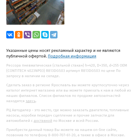
Указанные цены носят рекламный характер и не являются
публичной офертой.
Подробная информация
Рессора пневматическая (стальной стакан) h=420, D=350, d=255 OEM
(CONTITECH 4023NP03) R813DGS03 артикул R813DGS03 по цене По
запросу в наличии на складе.
Сделать заказ в регионе Ярославль вы можете круглосуточно через
каталог интернет магазина или вы можете приехать к нам в любой из
наших филиалов. Список филиалов по продаже автозапчастей
находятся
здесь
.
РЦ Автодилер - это место, где можно заказать двигатели, топливные
насосы, коробки передач сцепление и прочие запчасти для
автомобилей с
доставкой
по Москве и всей России.
Приобрести данный товар Вы можете на нашем on-line сайте,
позвонив по телефону 8-800-707-61-20, а также в офисе в Москве.