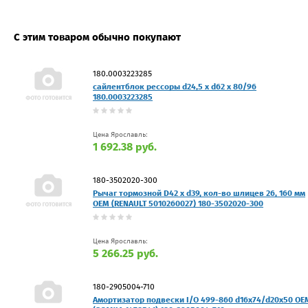
С этим товаром обычно покупают
180.0003223285
сайлентблок рессоры d24,5 x d62 x 80/96
180.0003223285
Цена Ярославль:
1 692.38 руб.
180-3502020-300
Рычаг тормозной D42 x d39, кол-во шлицев 26, 160 мм
OEM (RENAULT 5010260027) 180-3502020-300
Цена Ярославль:
5 266.25 руб.
180-2905004-710
Амортизатор подвески I/O 499-860 d16x74/d20x50 OE