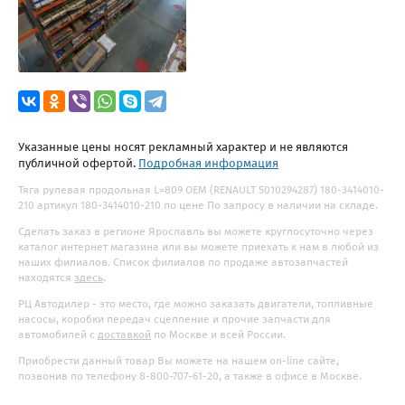
Указанные цены носят рекламный характер и не являются
публичной офертой.
Подробная информация
Тяга рулевая продольная L=809 OEM (RENAULT 5010294287) 180-3414010-
210 артикул 180-3414010-210 по цене По запросу в наличии на складе.
Сделать заказ в регионе Ярославль вы можете круглосуточно через
каталог интернет магазина или вы можете приехать к нам в любой из
наших филиалов. Список филиалов по продаже автозапчастей
находятся
здесь
.
РЦ Автодилер - это место, где можно заказать двигатели, топливные
насосы, коробки передач сцепление и прочие запчасти для
автомобилей с
доставкой
по Москве и всей России.
Приобрести данный товар Вы можете на нашем on-line сайте,
позвонив по телефону 8-800-707-61-20, а также в офисе в Москве.