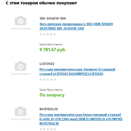
С этим товаром обычно покупают
180-3414010-500
Тяга рулевая продольная L=863 OEM (VOLVO
20393186) 180-3414010-500
Цена Ярославль:
9 781.67 руб.
LC813S02
Рессора пневматическая Элемент (стальной
стакан) LC813S02 (4028NP02) LC813S02
Цена Ярославль:
По запросу
R4157DGL10
Рессора пневматическая (пластиковый стакан)
h=400, D=278 (300 max) OEM (CONTITECH 4157NP10)
R4157DGL10