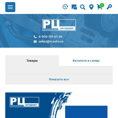
0
8-800-707-61-20
zakaz@rcauto.ru
Товары
Каталоги и схемы
Показать все