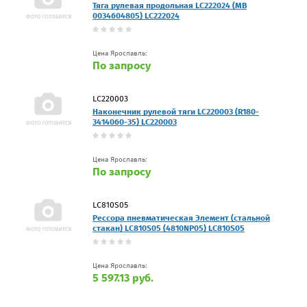
Тяга рулевая продольная LC222024 (MB
0034604805) LC222024
Цена Ярославль:
По запросу
LC220003
Наконечник рулевой тяги LC220003 (R180-
3414060-35) LC220003
Цена Ярославль:
По запросу
LC810S05
Рессора пневматическая Элемент (стальной
стакан) LC810S05 (4810NP05) LC810S05
Цена Ярославль:
5 597.13 руб.