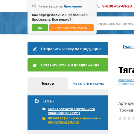
8-800-707-61-20
Точка выдачи:
Ярославль
Мы определили Ваш регион как
Ярославль. Всё верно?
Да
Нет, выбрать другой
Главн
Отправить заявку на продукцию
Оставить отзыв и предложение
Тяг
Магазин 
Товары
Каталоги и схемы
реактивна
КАМАЗ
Артику
КАМАЗ запчасти собственного
Произв
производства (3994)
ПИ КАМАЗ (запчасти смежников и
импортные) (14650)