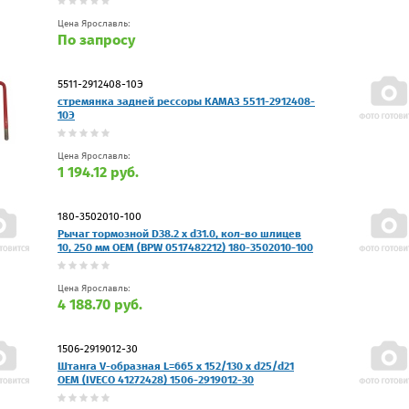
Цена Ярославль:
По запросу
5511-2912408-10Э
стремянка задней рессоры КАМАЗ 5511-2912408-
10Э
Цена Ярославль:
1 194.12 руб.
180-3502010-100
Рычаг тормозной D38.2 x d31.0, кол-во шлицев
10, 250 мм OEM (BPW 0517482212) 180-3502010-100
Цена Ярославль:
4 188.70 руб.
1506-2919012-30
Штанга V-образная L=665 x 152/130 x d25/d21
OEM (IVECO 41272428) 1506-2919012-30