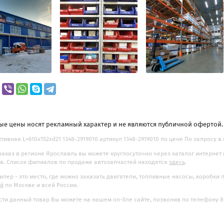
ые цены носят рекламный характер и не являются публичной офертой
ктивная L=610x152xd21 1348-2919010 артикул 1348-2919010 по цене По запросу в
заказ в регионе Ярославль вы можете круглосуточно через каталог интернет
. Список филиалов по продаже автозапчастей находятся
здесь
.
илер - это место, где можно заказать двигатели, топливные насосы, коробки
ой
по Москве и всей России.
ти данный товар Вы можете на нашем on-line сайте, позвонив по телефону 8-