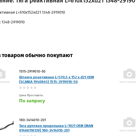
ние: тяга реактивная L=610x152xd21 1348-29190
ктивная L=610x152xd21 1348-2919010
 1348-2919010
м товаром обычно покупают
1515-2919010-50
Штанга реактивная L=570,5 x 152 x d21 OEM
(SCANIA 1940845) 1515-2919010-50
Цена Ярославль:
По запросу
180-3414010-201
Тяга рулевая продольная L=1021 OEM (MAN
81466116139) 180-3414010-201