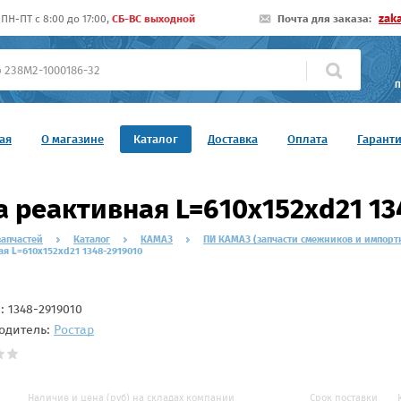
zak
ПН-ПТ c 8:00 до 17:00,
СБ-ВС выходной
Почта для заказа:
П
ая
О магазине
Каталог
Доставка
Оплата
Гарант
а реактивная L=610x152xd21 1
запчастей
Каталог
КАМАЗ
ПИ КАМАЗ (запчасти смежников и импорт
я L=610x152xd21 1348-2919010
л:
1348-2919010
одитель:
Ростар
Наличие и цена (руб) на складах компании
Срок поставки