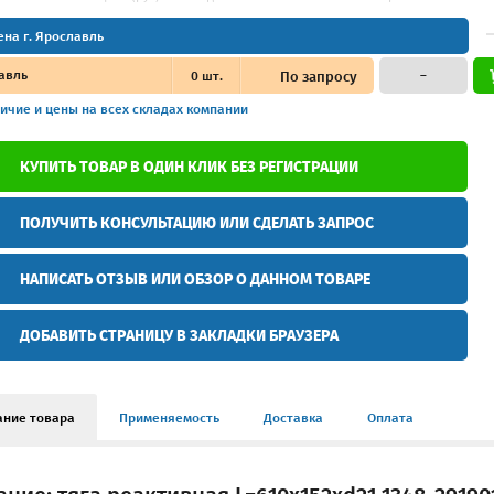
ена г. Ярославль
авль
0
шт.
По запросу
–
ичие и цены
на всех складах компании
КУПИТЬ ТОВАР В ОДИН КЛИК БЕЗ РЕГИСТРАЦИИ
ПОЛУЧИТЬ КОНСУЛЬТАЦИЮ ИЛИ СДЕЛАТЬ ЗАПРОС
НАПИСАТЬ ОТЗЫВ ИЛИ ОБЗОР О ДАННОМ ТОВАРЕ
ДОБАВИТЬ СТРАНИЦУ В ЗАКЛАДКИ БРАУЗЕРА
ание товара
Применяемость
Доставка
Оплата