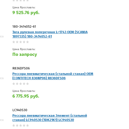
Цена Ярославль:
9 525.76 руб.
180-3414052-61
Тяга рулевая поперечная L=1743 OEM (SCANIA
1897335) 180-3414052-61
Цена Ярославль:
По запросу
R836DFS06
Рессора пневматическая (стальной стакан) OEM
(CONTITECH 836NP06) R836DFS06
Цена Ярославль:
6 775.95 руб.
LC940S30
Рессора пневматическая Элемент (стальной
стакан) LC940S30 (1DK21K1) LC940S30