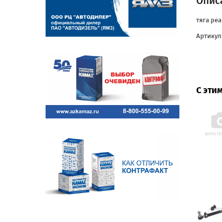
Описа
тяга реа
Артикул:
С эти