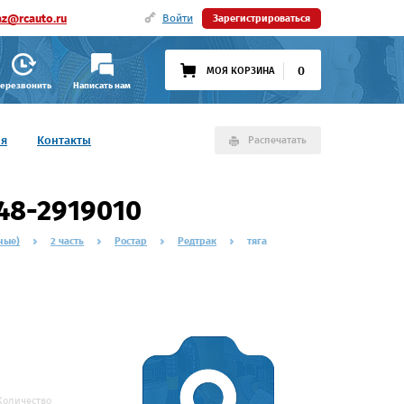
az@rcauto.ru
Войти
Зарегистрироваться
0
МОЯ КОРЗИНА
ерезвонить
Написать нам
ия
Контакты
Распечатать
348-2919010
ные)
2 часть
Ростар
Редтрак
тяга
Количество