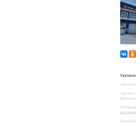
Указанн
тяга реа
Сделать 
филиалов
РЦ Автод
доставк
Приобрес