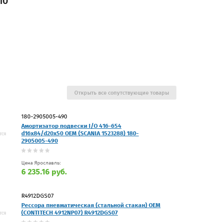
10
Открыть все сопутствующие товары
180-2905005-490
Амортизатор подвески I/O 416-654
d16x84/d20x50 OEM (SCANIA 1523288) 180-
2905005-490
Цена Ярославль:
6 235.16 руб.
R4912DGS07
Рессора пневматическая (стальной стакан) OEM
(CONTITECH 4912NP07) R4912DGS07