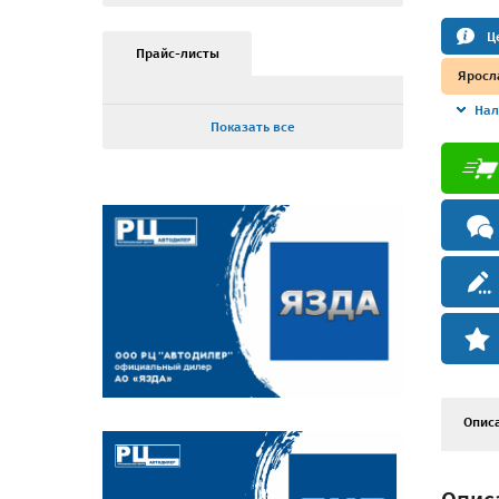
Ц
Прайс-листы
Яросл
Нал
Показать все
Опис