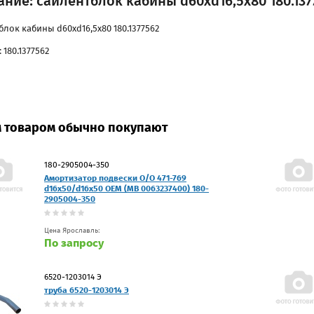
ние: сайлентблок кабины d60xd16,5x80 180.137
блок кабины d60xd16,5x80 180.1377562
 180.1377562
м товаром обычно покупают
180-2905004-350
Амортизатор подвески O/O 471-769
d16x50/d16x50 OEM (MB 0063237400) 180-
2905004-350
Цена Ярославль:
По запросу
6520-1203014 Э
труба 6520-1203014 Э