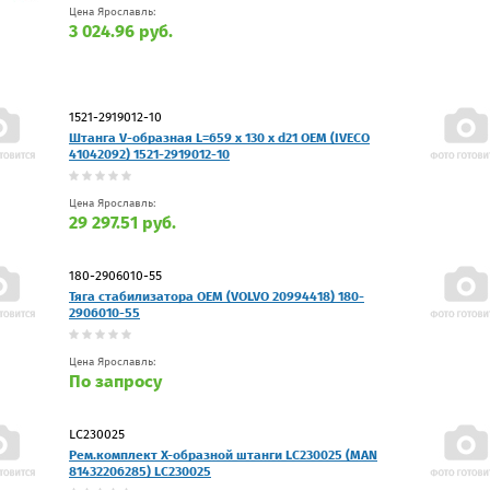
Цена Ярославль:
3 024.96 руб.
1521-2919012-10
Штанга V-образная L=659 x 130 x d21 OEM (IVECO
41042092) 1521-2919012-10
Цена Ярославль:
29 297.51 руб.
180-2906010-55
Тяга стабилизатора OEM (VOLVO 20994418) 180-
2906010-55
Цена Ярославль:
По запросу
LC230025
Рем.комплект Х-образной штанги LC230025 (MAN
81432206285) LC230025