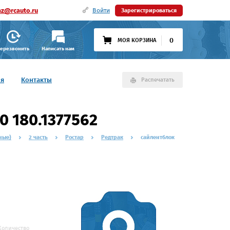
az@rcauto.ru
Войти
Зарегистрироваться
0
МОЯ КОРЗИНА
ерезвонить
Написать нам
ия
Контакты
Распечатать
 180.1377562
ные)
2 часть
Ростар
Редтрак
сайлентблок
Количество