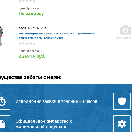
Цена Ярославль:
По запросу
5320-1203012-70Э
металлорукав сильфон в сборе с тройником
ЭЛЕМЕНТ 5320-1203012-70Э
Цена Ярославль:
2 269.16 руб.
ущества работы с нами:
Исполнение заявки в течение 48 часов
Официальное дилерство с
минимальной наценкой