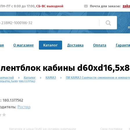
zak
ПН-ПТ c 8:00 до 17:00,
СБ-ВС выходной
Почта для заказа:
П
ая
О магазине
Каталог
Доставка
Оплата
Гарант
лентблок кабины d60xd16,5x80
запчастей
Каталог
КАМАЗ
ПИ КАМАЗ (запчасти смежников и импорт
0xd16,5x80 180.1377562
л:
180.1377562
одитель:
Ростар
Наличие и цена (руб) на складах компании
Срок поставки