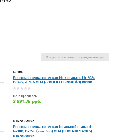
7562
Открыть все сопутствующие товары
R810D
Рессора пневматическая (без стакана) h=434,
D=269, d=156 OEM (CONTITECH 810MB/O) R810D
Цена Ярославль:
3 891.75 руб.
R1D28DGS05
Рессора пневматическая (стальной стакан)
h=388, D=350 (max 360) OEM (PHOENIX 1D28F5)
R1D28DGS05