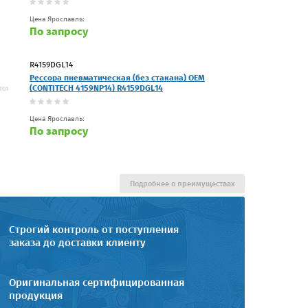
Цена Ярославль:
По запросу
R4159DGL14
Рессора пневматическая (без стакана) OEM
(CONTITECH 4159NP14) R4159DGL14
Цена Ярославль:
По запросу
Подробнее о преимуществах
Строгий контроль от поступления
заказа до доставки клиенту
Оригинальная сертифицированная
продукция