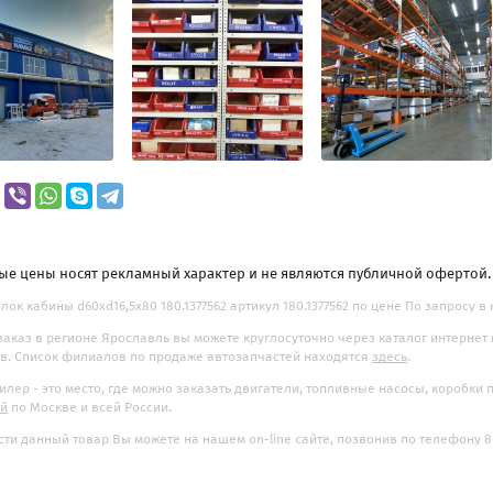
ые цены носят рекламный характер и не являются публичной офертой
лок кабины d60xd16,5x80 180.1377562 артикул 180.1377562 по цене По запросу в
заказ в регионе Ярославль вы можете круглосуточно через каталог интернет
. Список филиалов по продаже автозапчастей находятся
здесь
.
илер - это место, где можно заказать двигатели, топливные насосы, коробки
ой
по Москве и всей России.
ти данный товар Вы можете на нашем on-line сайте, позвонив по телефону 8-