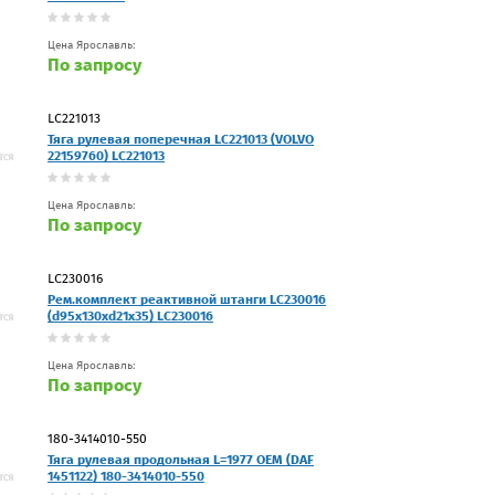
Цена Ярославль:
По запросу
LC221013
Тяга рулевая поперечная LC221013 (VOLVO
22159760) LC221013
Цена Ярославль:
По запросу
LC230016
Рем.комплект реактивной штанги LC230016
(d95x130xd21x35) LC230016
Цена Ярославль:
По запросу
180-3414010-550
Тяга рулевая продольная L=1977 OEM (DAF
1451122) 180-3414010-550