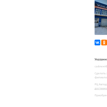
Указанн
сайлентб
Сделать 
филиалов
РЦ Автод
доставк
Приобрес