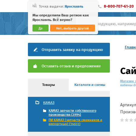
8-800-707-61-20
Точка выдачи:
Ярославль
Мы определили Ваш регион как
Ярославль. Всё верно?
Да
Нет, выбрать другой
Главн
Отправить заявку на продукцию
Оставить отзыв и предложение
Сай
Магазин 
Товары
Каталоги и схемы
кабины d6
КАМАЗ
Артику
КАМАЗ запчасти собственного
Произв
производства (3994)
ПИ КАМАЗ (запчасти смежников и
импортные) (14633)