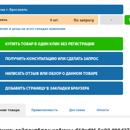
ена г. Ярославль
авль
0
шт.
По запросу
–
ичие и цены
на всех складах компании
КУПИТЬ ТОВАР В ОДИН КЛИК БЕЗ РЕГИСТРАЦИИ
ПОЛУЧИТЬ КОНСУЛЬТАЦИЮ ИЛИ СДЕЛАТЬ ЗАПРОС
НАПИСАТЬ ОТЗЫВ ИЛИ ОБЗОР О ДАННОМ ТОВАРЕ
ДОБАВИТЬ СТРАНИЦУ В ЗАКЛАДКИ БРАУЗЕРА
ание товара
Применяемость
Доставка
Оплата