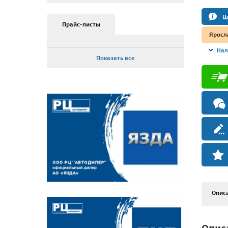
Ц
Прайс-листы
Яросл
Нал
Показать все
Опис