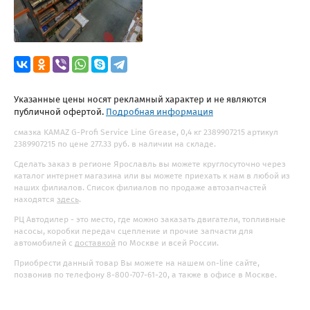
Указанные цены носят рекламный характер и не являются
публичной офертой.
Подробная информация
смазка KAMAZ G-Profi Service Line Grease, 0,4 кг 2389907215 артикул
2389907215 по цене 277.33 руб. в наличии на складе.
Сделать заказ в регионе Ярославль вы можете круглосуточно через
каталог интернет магазина или вы можете приехать к нам в любой из
наших филиалов. Список филиалов по продаже автозапчастей
находятся
здесь
.
РЦ Автодилер - это место, где можно заказать двигатели, топливные
насосы, коробки передач сцепление и прочие запчасти для
автомобилей с
доставкой
по Москве и всей России.
Приобрести данный товар Вы можете на нашем on-line сайте,
позвонив по телефону 8-800-707-61-20, а также в офисе в Москве.