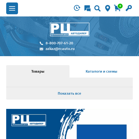
0
8-800-707-61-20
zakaz@rcauto.ru
Товары
Каталоги и схемы
Показать все