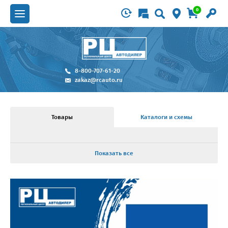
0
8-800-707-61-20
zakaz@rcauto.ru
Товары
Каталоги и схемы
Показать все