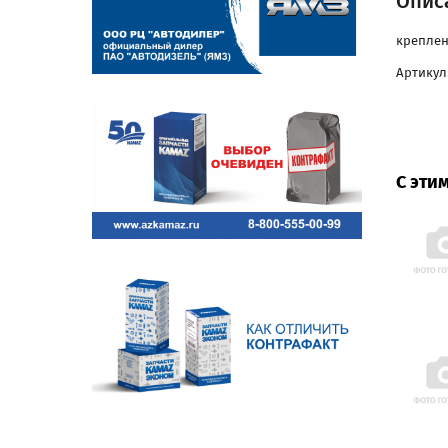
Опис
креплен
Артикул
С эти