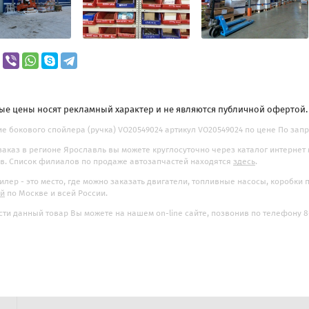
ые цены носят рекламный характер и не являются публичной офертой
е бокового спойлера (ручка) VO20549024 артикул VO20549024 по цене По запр
заказ в регионе Ярославль вы можете круглосуточно через каталог интернет
. Список филиалов по продаже автозапчастей находятся
здесь
.
илер - это место, где можно заказать двигатели, топливные насосы, коробки
ой
по Москве и всей России.
ти данный товар Вы можете на нашем on-line сайте, позвонив по телефону 8-