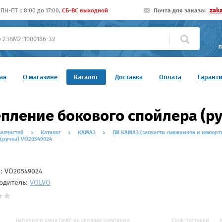
zak
ПН-ПТ c 8:00 до 17:00,
СБ-ВС выходной
Почта для заказа:
П
ая
О магазине
Каталог
Доставка
Оплата
Гарант
пление бокового спойлера (р
запчастей
Каталог
КАМАЗ
ПИ КАМАЗ (запчасти смежников и импорт
 (ручка) VO20549024
л:
VO20549024
одитель:
VOLVO
Наличие и цена (руб) на складах компании
Срок поставки