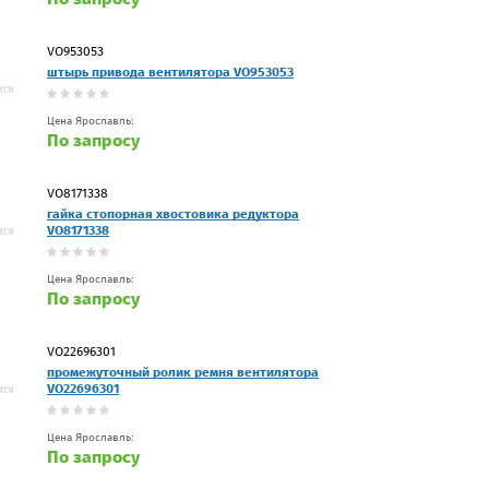
VO953053
штырь привода вентилятора VO953053
Цена Ярославль:
По запросу
VO8171338
гайка стопорная хвостовика редуктора
VO8171338
Цена Ярославль:
По запросу
VO22696301
промежуточный ролик ремня вентилятора
VO22696301
Цена Ярославль:
По запросу