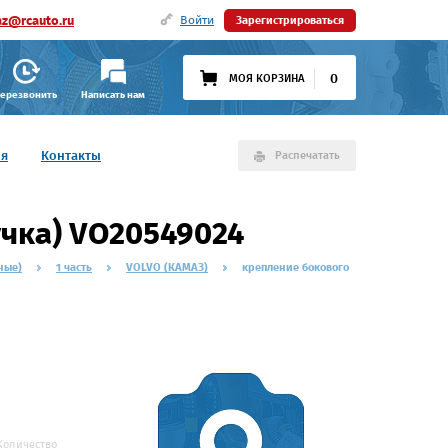
az@rcauto.ru
Войти
Зарегистрироваться
0
МОЯ КОРЗИНА
ерезвонить
Написать нам
ия
Контакты
Распечатать
учка) VO20549024
ные)
1 часть
VOLVO (КАМАЗ)
крепление бокового
Количество