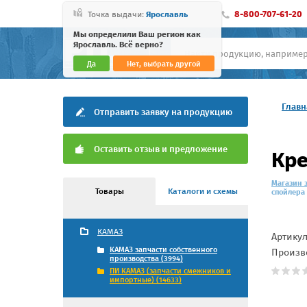
8-800-707-61-20
Точка выдачи:
Ярославль
Мы определили Ваш регион как
Ярославль. Всё верно?
Да
Нет, выбрать другой
Главн
Отправить заявку на продукцию
Оставить отзыв и предложение
Кре
Магазин 
Товары
Каталоги и схемы
спойлера
КАМАЗ
Артику
КАМАЗ запчасти собственного
Произв
производства (3994)
ПИ КАМАЗ (запчасти смежников и
импортные) (14633)