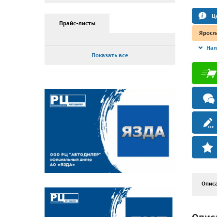
Ц
Прайс-листы
Яросл
Нал
Показать все
Опис