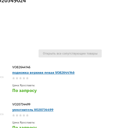
O20549024
Открыть все сопутствующие товары
VO82644146
подножка верхняя левая VO82644146
Цена Ярославль:
По запросу
VO20734499
уплотнитель VO20734499
Цена Ярославль:
По запросу