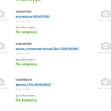
VO24017083
вентилятор VO24017083
Цена Ярославль:
По запросу
VO82485683
щетка стеклоочистителя (1шт.) VO82485683
Цена Ярославль:
По запросу
VO20580233
фильтр ГУРа VO20580233
Цена Ярославль:
По запросу