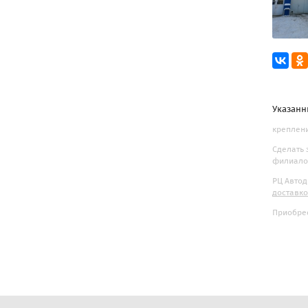
Указанн
креплени
Сделать 
филиалов
РЦ Автод
доставк
Приобрес