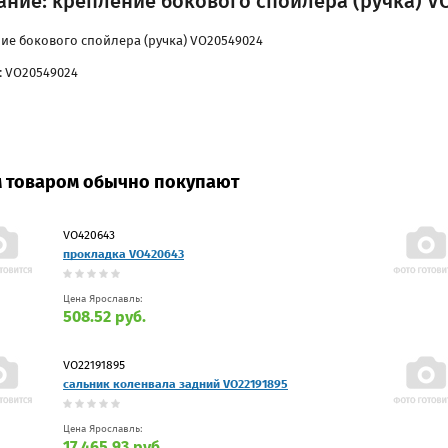
ание: крепление бокового спойлера (ручка) V
ие бокового спойлера (ручка) VO20549024
: VO20549024
м товаром обычно покупают
VO420643
прокладка VO420643
Цена Ярославль:
508.52 руб.
VO22191895
сальник коленвала задний VO22191895
Цена Ярославль:
17 465.93 руб.