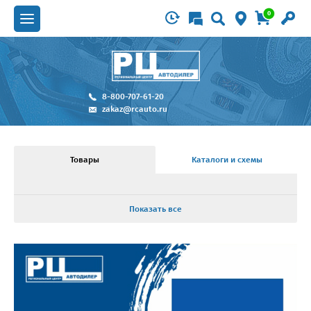
0
8-800-707-61-20
zakaz@rcauto.ru
Товары
Каталоги и схемы
Показать все