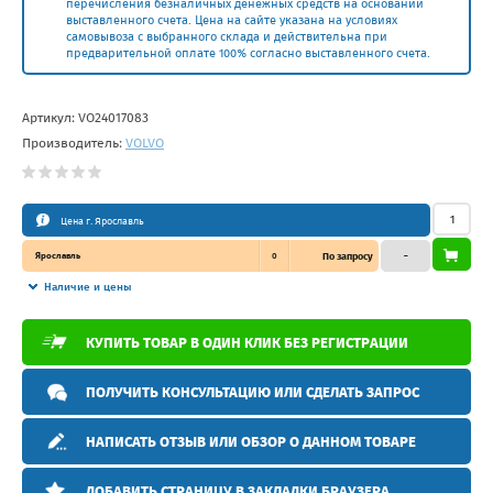
перечисления безналичных денежных средств на основании
выставленного счета. Цена на сайте указана на условиях
самовывоза с выбранного склада и действительна при
предварительной оплате 100% согласно выставленного счета.
Артикул:
VO24017083
Производитель:
VOLVO
Цена г. Ярославль
Ярославль
0
По запросу
–
Наличие и цены
КУПИТЬ ТОВАР В ОДИН КЛИК БЕЗ РЕГИСТРАЦИИ
ПОЛУЧИТЬ КОНСУЛЬТАЦИЮ ИЛИ СДЕЛАТЬ ЗАПРОС
НАПИСАТЬ ОТЗЫВ ИЛИ ОБЗОР О ДАННОМ ТОВАРЕ
ДОБАВИТЬ СТРАНИЦУ В ЗАКЛАДКИ БРАУЗЕРА