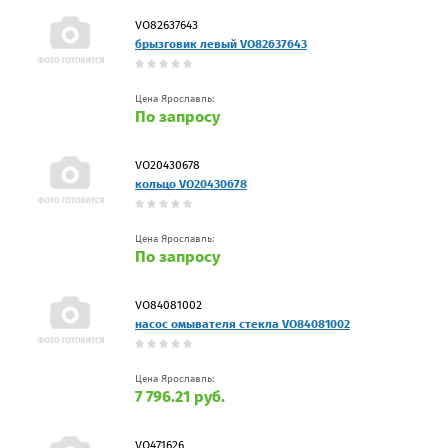
VO82637643
брызговик левый VO82637643
Цена Ярославль:
По запросу
VO20430678
кольцо VO20430678
Цена Ярославль:
По запросу
VO84081002
насос омывателя стекла VO84081002
Цена Ярославль:
7 796.21 руб.
VO471626