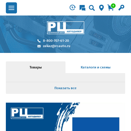
0
8-800-707-61-20
zakaz@rcauto.ru
Товары
Каталоги и схемы
Показать все