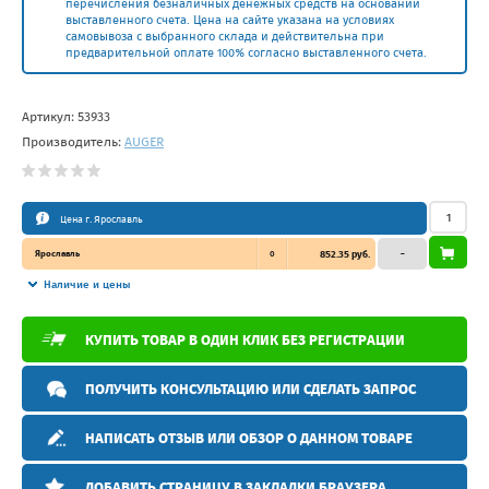
перечисления безналичных денежных средств на основании
выставленного счета. Цена на сайте указана на условиях
самовывоза с выбранного склада и действительна при
предварительной оплате 100% согласно выставленного счета.
Артикул:
53933
Производитель:
AUGER
Цена г. Ярославль
Ярославль
0
852.35 руб.
–
Наличие и цены
КУПИТЬ ТОВАР В ОДИН КЛИК БЕЗ РЕГИСТРАЦИИ
ПОЛУЧИТЬ КОНСУЛЬТАЦИЮ ИЛИ СДЕЛАТЬ ЗАПРОС
НАПИСАТЬ ОТЗЫВ ИЛИ ОБЗОР О ДАННОМ ТОВАРЕ
ДОБАВИТЬ СТРАНИЦУ В ЗАКЛАДКИ БРАУЗЕРА