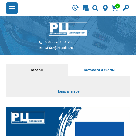
0
8-800-707-61-20
zakaz@rcauto.ru
Товары
Каталоги и схемы
Показать все