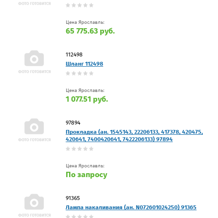
Цена Ярославль:
65 775.63 руб.
112498
Шланг 112498
Цена Ярославль:
1 077.51 руб.
97894
Прокладка (ан. 1545143, 22206133, 417378, 420475,
420641, 7400420641, 7422206133) 97894
Цена Ярославль:
По запросу
91365
Лампа накаливания (ан. N072601024250) 91365