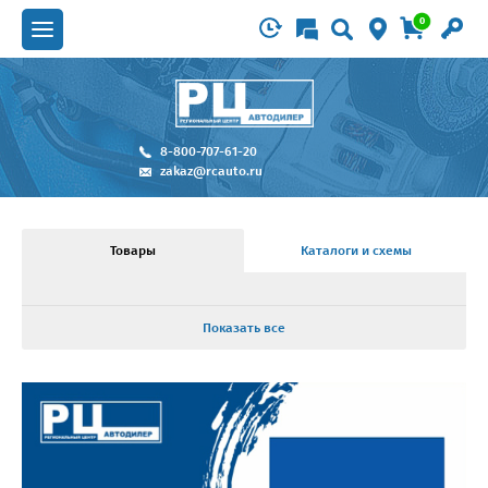
0
8-800-707-61-20
zakaz@rcauto.ru
Товары
Каталоги и схемы
Показать все