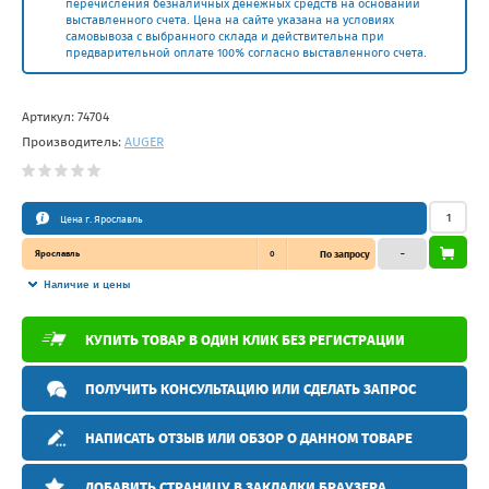
перечисления безналичных денежных средств на основании
выставленного счета. Цена на сайте указана на условиях
самовывоза с выбранного склада и действительна при
предварительной оплате 100% согласно выставленного счета.
Артикул:
74704
Производитель:
AUGER
Цена г. Ярославль
Ярославль
0
По запросу
–
Наличие и цены
КУПИТЬ ТОВАР В ОДИН КЛИК БЕЗ РЕГИСТРАЦИИ
ПОЛУЧИТЬ КОНСУЛЬТАЦИЮ ИЛИ СДЕЛАТЬ ЗАПРОС
НАПИСАТЬ ОТЗЫВ ИЛИ ОБЗОР О ДАННОМ ТОВАРЕ
ДОБАВИТЬ СТРАНИЦУ В ЗАКЛАДКИ БРАУЗЕРА