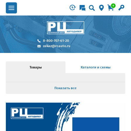
0
8-800-707-61-20
zakaz@rcauto.ru
Товары
Каталоги и схемы
Показать все