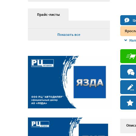
Прайс-листы
Ц
Яросл
Показать все
Нал
Опис