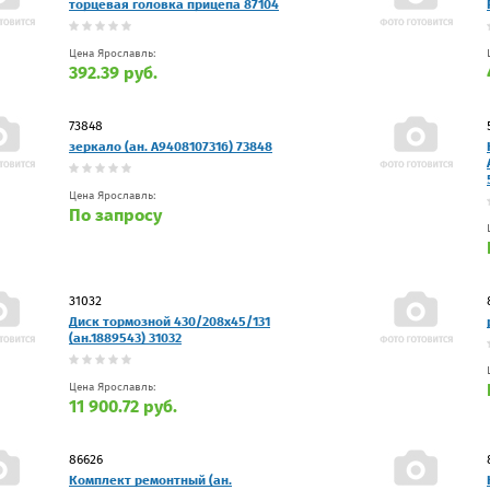
торцевая головка прицепа 87104
Цена Ярославль:
392.39 руб.
73848
зеркало (ан. A9408107316) 73848
Цена Ярославль:
По запросу
31032
Диск тормозной 430/208х45/131
(ан.1889543) 31032
Цена Ярославль:
11 900.72 руб.
86626
Комплект ремонтный (ан.