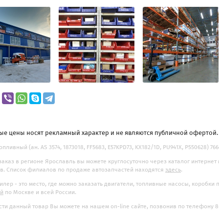
ые цены носят рекламный характер и не являются публичной офертой
пливный (ан. AS 3574, 1873018, FF5683, E57KPD73, KX182/1D, PU941X, P550628) 7
заказ в регионе Ярославль вы можете круглосуточно через каталог интернет
. Список филиалов по продаже автозапчастей находятся
здесь
.
илер - это место, где можно заказать двигатели, топливные насосы, коробки
ой
по Москве и всей России.
ти данный товар Вы можете на нашем on-line сайте, позвонив по телефону 8-