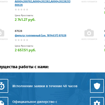
A0004200782,A0004202282,A0004202282S)
86626
Цена Ярославль:
2 741.27 руб.
87028
фильтр топливный (ан. 1814637) 87028
Цена Ярославль:
2 657.51 руб.
ущества работы с нами:
Исполнение заявки в течение 48 часов
Официальное дилерство с