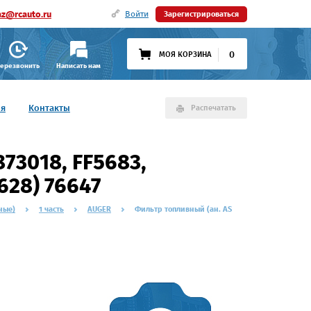
az@rcauto.ru
Войти
Зарегистрироваться
0
МОЯ КОРЗИНА
ерезвонить
Написать нам
ия
Контакты
Распечатать
73018, FF5683,
628) 76647
ные)
1 часть
AUGER
Фильтр топливный (ан. AS