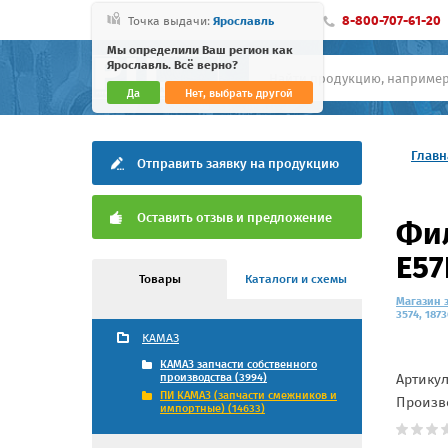
8-800-707-61-20
Точка выдачи:
Ярославль
Мы определили Ваш регион как
Ярославль. Всё верно?
Да
Нет, выбрать другой
Главн
Отправить заявку на продукцию
Оставить отзыв и предложение
Фил
E57
Товары
Каталоги и схемы
Магазин 
3574, 187
КАМАЗ
КАМАЗ запчасти собственного
Артику
производства (3994)
ПИ КАМАЗ (запчасти смежников и
Произв
импортные) (14633)