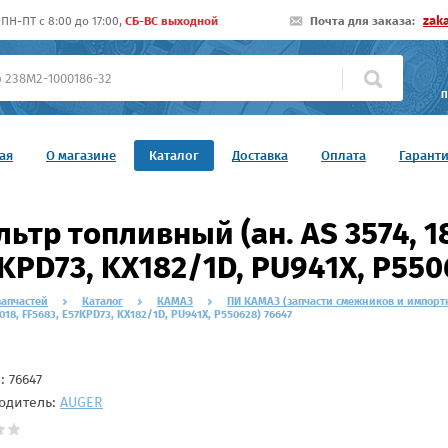
zak
ПН-ПТ c 8:00 до 17:00,
СБ-ВС выходной
Почта для заказа:
П
ая
О магазине
Каталог
Доставка
Оплата
Гарант
ьтр топливный (ан. AS 3574, 18
KPD73, KX182/1D, PU941X, P550
запчастей
Каталог
КАМАЗ
ПИ КАМАЗ (запчасти смежников и импорт
3018, FF5683, E57KPD73, KX182/1D, PU941X, P550628) 76647
л:
76647
одитель:
AUGER