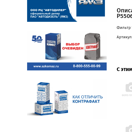
Описа
P5506
Фильтр т
Артикул:
С эти