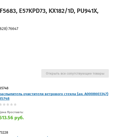
F5683, E57KPD73, KX182/1D, PU941X,
628) 76647
Открыть все сопутствующие товары
85748
распылитель очистителя ветрового стекла (ан. A0008603347)
85748
Цена Ярославль:
613.56 руб.
73228