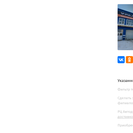
Указанн
Фильтр то
Сделать 
филиалов
РЦ Автод
доставк
Приобрес