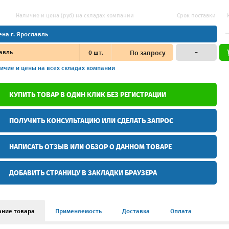
Наличие и цена (руб) на складах компании
Срок поставки
ена г. Ярославль
авль
0
шт.
По запросу
–
ичие и цены
на всех складах компании
КУПИТЬ ТОВАР В ОДИН КЛИК БЕЗ РЕГИСТРАЦИИ
ПОЛУЧИТЬ КОНСУЛЬТАЦИЮ ИЛИ СДЕЛАТЬ ЗАПРОС
НАПИСАТЬ ОТЗЫВ ИЛИ ОБЗОР О ДАННОМ ТОВАРЕ
ДОБАВИТЬ СТРАНИЦУ В ЗАКЛАДКИ БРАУЗЕРА
ание товара
Применяемость
Доставка
Оплата