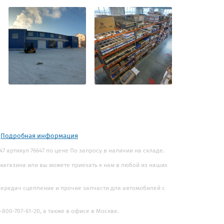
.
Подробная информация
6647 артикул 76647 по цене По запросу в наличии на складе.
 магазина или вы можете приехать к нам в любой из наших
 передач сцепление и прочие запчасти для автомобилей с
800-707-61-20, а также в офисе в Москве.