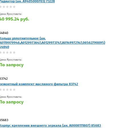
Радиатор (ан. A9405000703) 73228
Цена Ярославль:
40 995.24 руб.
54840
Кольцо уплoтнитeльнoe (ан.
A0119979946,A0129973647,A0129973747,A0149972147,06562790095)
54840
Цена Ярославль:
По запросу
83742
ремонтный комплект масляного фильтра 83742
Цена Ярославль:
По запросу
85683
Корпус крепления внешнего зеркала (ан. A0008111807) 85683