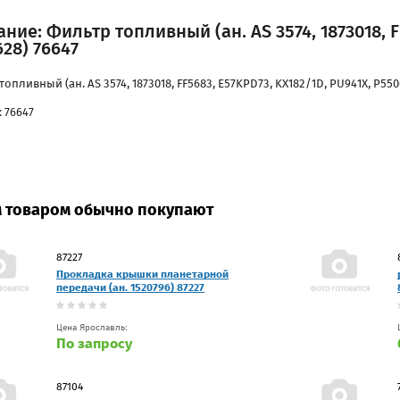
ние: Фильтр топливный (ан. AS 3574, 1873018, F
28) 76647
опливный (ан. AS 3574, 1873018, FF5683, E57KPD73, KX182/1D, PU941X, P550
 76647
м товаром обычно покупают
87227
Прокладка крышки планетарной
передачи (ан. 1520796) 87227
Цена Ярославль:
По запросу
87104