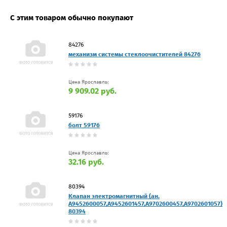
С этим товаром обычно покупают
84276
механизм системы стеклоочистителей 84276
Цена Ярославль:
9 909.02 руб.
59176
бoлт 59176
Цена Ярославль:
32.16 руб.
80394
Клапан электромагнитный (ан.
A9452600057,A9452601457,A9702600457,A9702601057)
80394