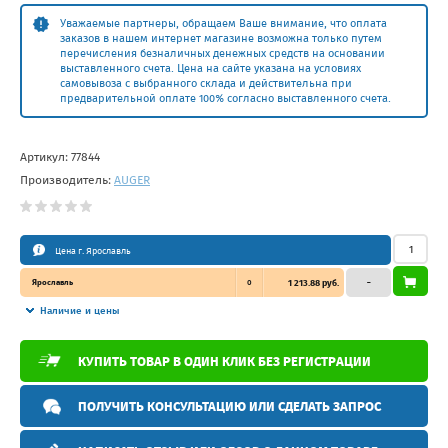
Уважаемые партнеры, обращаем Ваше внимание, что оплата
заказов в нашем интернет магазине возможна только путем
перечисления безналичных денежных средств на основании
выставленного счета. Цена на сайте указана на условиях
самовывоза с выбранного склада и действительна при
предварительной оплате 100% согласно выставленного счета.
Артикул:
77844
Производитель:
AUGER
Цена г. Ярославль
Ярославль
0
1 213.88 руб.
–
Наличие и цены
КУПИТЬ ТОВАР В ОДИН КЛИК БЕЗ РЕГИСТРАЦИИ
ПОЛУЧИТЬ КОНСУЛЬТАЦИЮ ИЛИ СДЕЛАТЬ ЗАПРОС