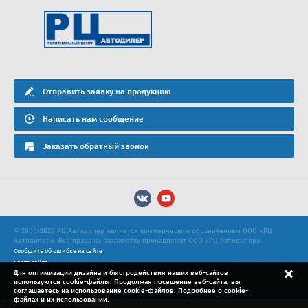
Отправить заявку на продукцию
Написать нам сообщение
Заказать обратный звонок
© 2000-2026 РЦ Автодилер является коммерческим обозначением ООО «РЦ
Автодилер». Все права на разработку принадлежат ООО «РЦ Автодилер».
Сообщить об ошибке на сайте
Карта сайта
Для оптимизации дизайна и быстродействия наших веб-сайтов
Политика конфиденциальности
используются cookie-файлы. Продолжая посещение веб-сайта, вы
Продвижение сайта
соглашаетесь на использование cookie-файлов.
Подробнее о cookie-
файлах и их использовании.