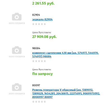
2 261.55 руб.
82904
зеркало 82904
Цена Ярославль:
27 909.08 руб.
98084
комплект сцепления 430 мм (ан. 574977, 544976.
574917) 98084
Цена Ярославль:
По запросу
80097
Ремень генератора V образный (ан. 1389012,
1389029, 1454281, 20430611, 22275091, 9069975092,
A906997 80097