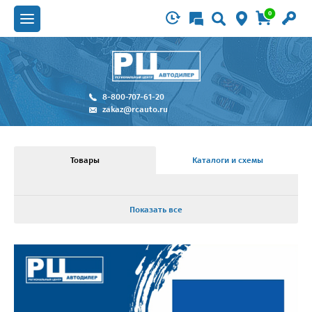
0
8-800-707-61-20
zakaz@rcauto.ru
Товары
Каталоги и схемы
Показать все