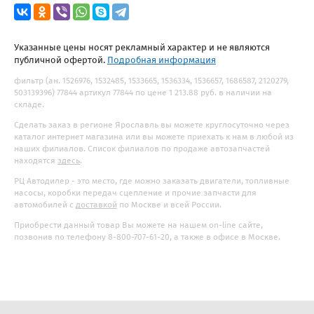
Указанные цены носят рекламный характер и не являются
публичной офертой.
Подробная информация
фильтр (ан. 1526976, 1532485, 1533665, 1536334, 1536657, 1686587, 2120279,
503139396) 77844 артикул 77844 по цене 1 213.88 руб. в наличии на
складе.
Сделать заказ в регионе Ярославль вы можете круглосуточно через
каталог интернет магазина или вы можете приехать к нам в любой из
наших филиалов. Список филиалов по продаже автозапчастей
находятся
здесь
.
РЦ Автодилер - это место, где можно заказать двигатели, топливные
насосы, коробки передач сцепление и прочие запчасти для
автомобилей с
доставкой
по Москве и всей России.
Приобрести данный товар Вы можете на нашем on-line сайте,
позвонив по телефону 8-800-707-61-20, а также в офисе в Москве.