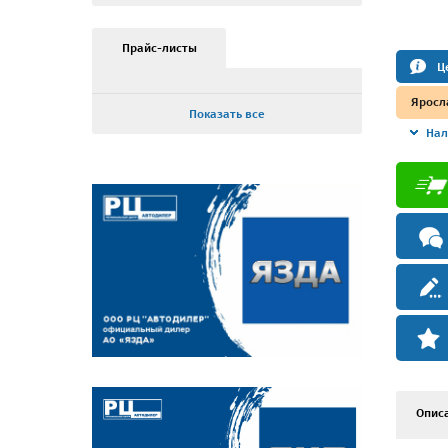
Прайс-листы
Ц
Яросл
Показать все
Нал
Опис