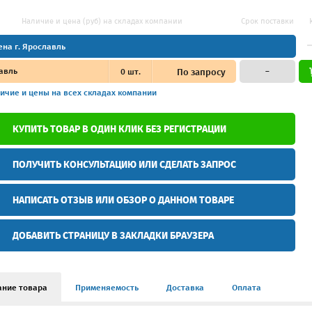
Наличие и цена (руб) на складах компании
Срок поставки
ена г. Ярославль
авль
0
шт.
По запросу
–
ичие и цены
на всех складах компании
КУПИТЬ ТОВАР В ОДИН КЛИК БЕЗ РЕГИСТРАЦИИ
ПОЛУЧИТЬ КОНСУЛЬТАЦИЮ ИЛИ СДЕЛАТЬ ЗАПРОС
НАПИСАТЬ ОТЗЫВ ИЛИ ОБЗОР О ДАННОМ ТОВАРЕ
ДОБАВИТЬ СТРАНИЦУ В ЗАКЛАДКИ БРАУЗЕРА
ание товара
Применяемость
Доставка
Оплата