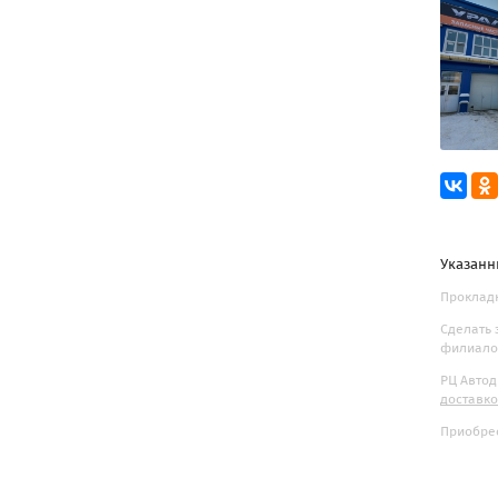
Указанн
Прокладк
Сделать 
филиалов
РЦ Автод
доставк
Приобрес