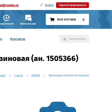
az@rcauto.ru
Войти
Зарегистрироваться
0
МОЯ КОРЗИНА
ерезвонить
Написать нам
ия
Контакты
Распечатать
иновая (ан. 1505366)
ные)
1 часть
AUGER
Прокладка клапанной крышки