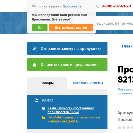
8-800-707-61-20
Точка выдачи:
Ярославль
Мы определили Ваш регион как
Ярославль. Всё верно?
Да
Нет, выбрать другой
Главн
Отправить заявку на продукцию
Оставить отзыв и предложение
Про
821
Товары
Каталоги и схемы
Магазин 
резиновая
КАМАЗ
КАМАЗ запчасти собственного
Артику
производства (3994)
ПИ КАМАЗ (запчасти смежников и
Произв
импортные) (14634)