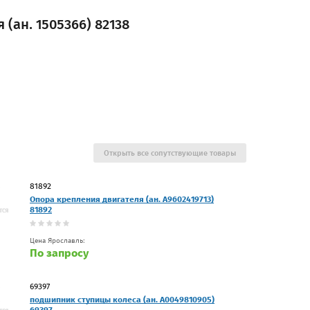
ан. 1505366) 82138
Открыть все сопутствующие товары
81892
Опора крепления двигателя (ан. A9602419713)
81892
Цена Ярославль:
По запросу
69397
подшипник ступицы колеса (ан. A0049810905)
69397