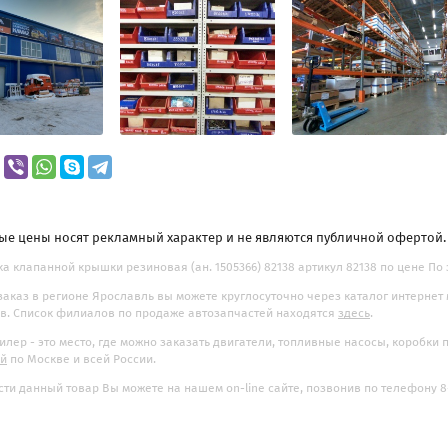
ые цены носят рекламный характер и не являются публичной офертой
а клапанной крышки резиновая (ан. 1505366) 82138 артикул 82138 по цене По 
заказ в регионе Ярославль вы можете круглосуточно через каталог интернет
. Список филиалов по продаже автозапчастей находятся
здесь
.
илер - это место, где можно заказать двигатели, топливные насосы, коробки
ой
по Москве и всей России.
ти данный товар Вы можете на нашем on-line сайте, позвонив по телефону 8-