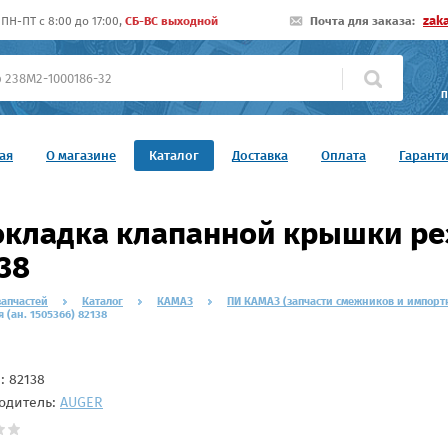
zak
ПН-ПТ c 8:00 до 17:00,
СБ-ВС выходной
Почта для заказа:
П
ая
О магазине
Каталог
Доставка
Оплата
Гарант
кладка клапанной крышки рез
38
запчастей
Каталог
КАМАЗ
ПИ КАМАЗ (запчасти смежников и импорт
 (ан. 1505366) 82138
л:
82138
одитель:
AUGER