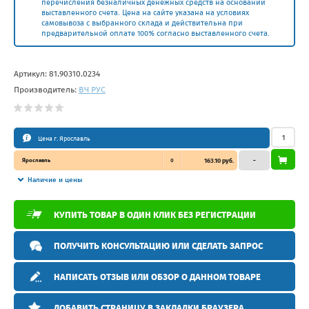
перечисления безналичных денежных средств на основании
выставленного счета. Цена на сайте указана на условиях
самовывоза с выбранного склада и действительна при
предварительной оплате 100% согласно выставленного счета.
Артикул:
81.90310.0234
Производитель:
ВЧ РУС
Цена г. Ярославль
Ярославль
0
163.10 руб.
–
Наличие и цены
КУПИТЬ ТОВАР В ОДИН КЛИК БЕЗ РЕГИСТРАЦИИ
ПОЛУЧИТЬ КОНСУЛЬТАЦИЮ ИЛИ СДЕЛАТЬ ЗАПРОС
НАПИСАТЬ ОТЗЫВ ИЛИ ОБЗОР О ДАННОМ ТОВАРЕ
ДОБАВИТЬ СТРАНИЦУ В ЗАКЛАДКИ БРАУЗЕРА