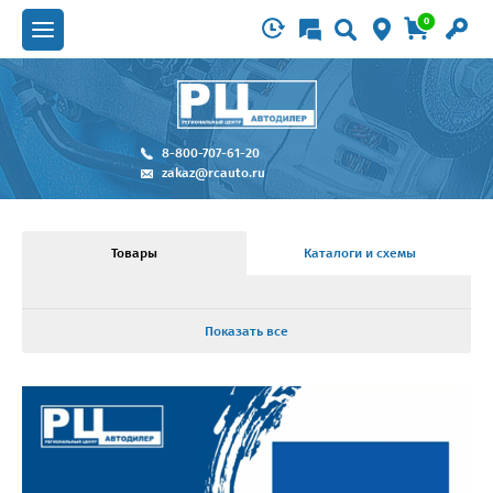
0
8-800-707-61-20
zakaz@rcauto.ru
Товары
Каталоги и схемы
Показать все