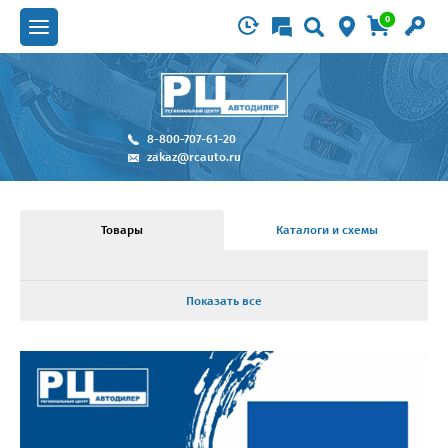
0
8-800-707-61-20
zakaz@rcauto.ru
Товары
Каталоги и схемы
Показать все