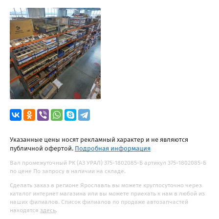
Указанные цены носят рекламный характер и не являются
публичной офертой.
Подробная информация
Вал промежуточный РК (АЗ УРАЛ) 375-1802085-Б артикул 375-1802085-Б
по цене По запросу в наличии на складе.
Сделать заказ в регионе Ярославль вы можете круглосуточно через
каталог интернет магазина или вы можете приехать к нам в любой из
наших филиалов. Список филиалов по продаже автозапчастей
находятся
здесь
.