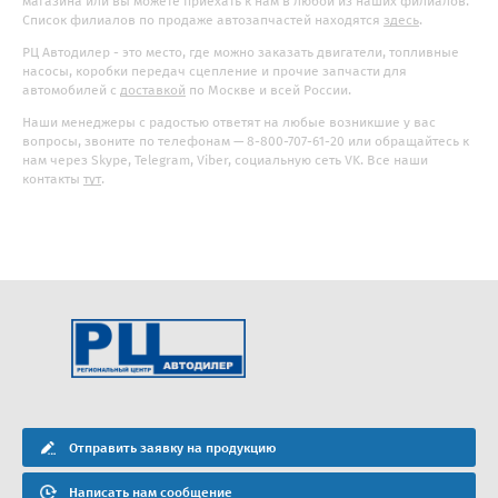
магазина или вы можете приехать к нам в любой из наших филиалов.
Список филиалов по продаже автозапчастей находятся
здесь
.
РЦ Автодилер - это место, где можно заказать двигатели, топливные
насосы, коробки передач сцепление и прочие запчасти для
автомобилей с
доставкой
по Москве и всей России.
Наши менеджеры с радостью ответят на любые возникшие у вас
вопросы, звоните по телефонам — 8-800-707-61-20 или обращайтесь к
нам через Skype, Telegram, Viber, социальную сеть VK. Все наши
контакты
тут
.
Отправить заявку на продукцию
Написать нам сообщение