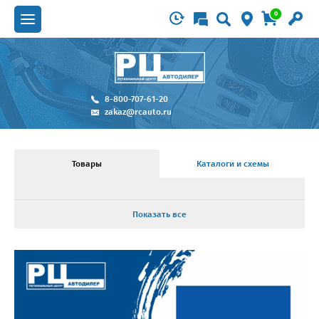
0
8-800-707-61-20
zakaz@rcauto.ru
Товары
Каталоги и схемы
Показать все