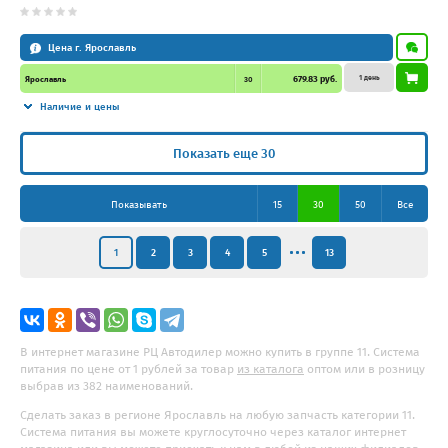
Цена г. Ярославль
1 день
679.83 руб.
Ярославль
30
Наличие и цены
Показать еще 30
Показывать
15
30
50
Все
1
2
3
4
5
13
В интернет магазине РЦ Автодилер можно купить в группе 11. Система
питания по цене от 1 рублей за товар
из каталога
оптом или в розницу
выбрав из 382 наименований.
Сделать заказ в регионе Ярославль на любую запчасть категории 11.
Система питания вы можете круглосуточно через каталог интернет