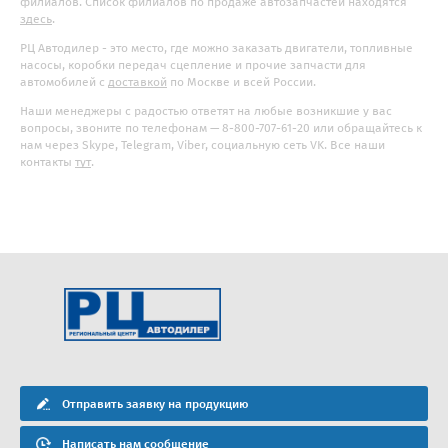
филиалов. Список филиалов по продаже автозапчастей находятся
здесь
.
РЦ Автодилер - это место, где можно заказать двигатели, топливные
насосы, коробки передач сцепление и прочие запчасти для
автомобилей с
доставкой
по Москве и всей России.
Наши менеджеры с радостью ответят на любые возникшие у вас
вопросы, звоните по телефонам — 8-800-707-61-20 или обращайтесь к
нам через Skype, Telegram, Viber, социальную сеть VK. Все наши
контакты
тут
.
Отправить заявку на продукцию
Написать нам сообщение