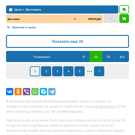
Цена г. Ярославль
–
696.16 руб.
Ярославль
0
Наличие и цены
Показать еще 30
Показывать
15
30
50
Все
1
2
3
4
5
7
В интернет магазине РЦ Автодилер можно купить в группе 18.
Раздаточная коробка по цене от 1 рублей за товар
из каталога
оптом
или в розницу выбрав из 186 наименований.
Сделать заказ в регионе Ярославль на любую запчасть категории 18.
Раздаточная коробка вы можете круглосуточно через каталог
интернет магазина или вы можете приехать к нам в любой из наших