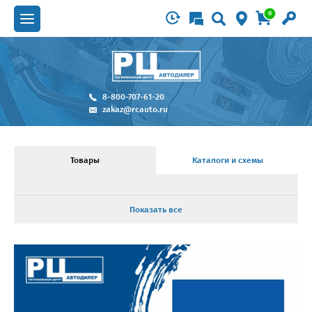
0
8-800-707-61-20
zakaz@rcauto.ru
Товары
Каталоги и схемы
Показать все