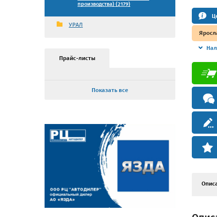
производства) (2179)
Ц
УРАЛ
Яросл
Нал
Прайс-листы
Показать все
Опис