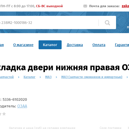
zak
ПН-ПТ c 8:00 до 17:00,
СБ-ВС выходной
Почта для заказа:
П
ая
О магазине
Каталог
Доставка
Оплата
Гарант
ладка двери нижняя правая О
запчастей
Каталог
МАЗ
МАЗ (запчасти смежников и импортные)
л:
5336-6102020
одитель:
ОЗАА
Наличие и цена (руб) на складах компании
Срок поставки