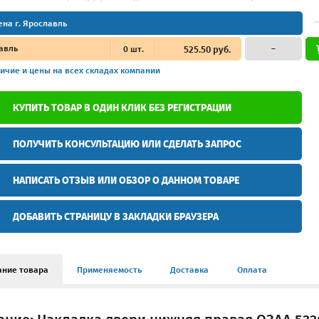
ена г. Ярославль
авль
0
шт.
525.50 руб.
–
ичие и цены
на всех складах компании
КУПИТЬ ТОВАР В ОДИН КЛИК БЕЗ РЕГИСТРАЦИИ
ПОЛУЧИТЬ КОНСУЛЬТАЦИЮ ИЛИ СДЕЛАТЬ ЗАПРОС
НАПИСАТЬ ОТЗЫВ ИЛИ ОБЗОР О ДАННОМ ТОВАРЕ
ДОБАВИТЬ СТРАНИЦУ В ЗАКЛАДКИ БРАУЗЕРА
ание товара
Применяемость
Доставка
Оплата