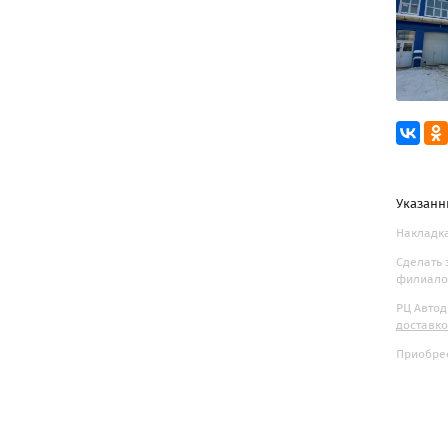
Указанн
Накладка
Сделать 
филиалов
РЦ Автод
доставк
Приобрес