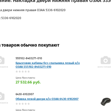
ание: Накладка двери нижняя правая ОЗАА 533
а двери нижняя правая ОЗАА 5336-6102020
: 5336-6102020
м товаром обычно покупают
555102-8403271-010
Брызговик кабины без спальника левый н/о
ОЗАА 555102-8403271-010
Цена Ярославль:
27 532.66 руб.
6430-6102007
Обивка левой двери н/о ОЗАА 6430-6102007
Цена Ярославль: