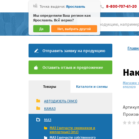
8-800-707-61-20
Точка выдачи:
Ярославль
Мы определили Ваш регион как
Ярославль. Всё верно?
Да
Нет, выбрать другой
Главн
Отправить заявку на продукцию
Оставить отзыв и предложение
Нак
Магазин 
Товары
Каталоги и схемы
6102020
АВТОДИЗЕЛЬ (ЯМЗ)
Артику
КАМАЗ
Произв
МАЗ
МАЗ (запчасти смежников и
импортные) (812)
МАЗ (запчасти собственного