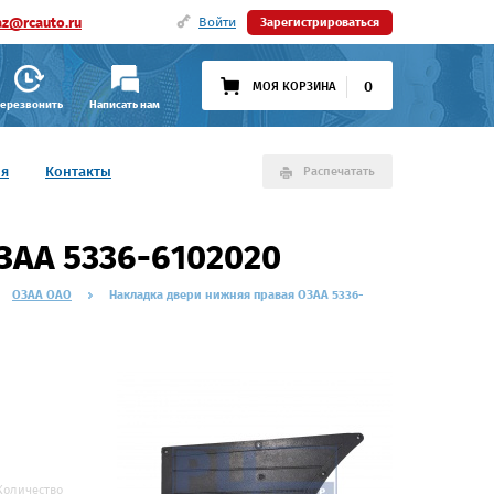
az@rcauto.ru
Войти
Зарегистрироваться
0
МОЯ КОРЗИНА
ерезвонить
Написать нам
ия
Контакты
Распечатать
ЗАА 5336-6102020
ОЗАА ОАО
Накладка двери нижняя правая ОЗАА 5336-
Количество