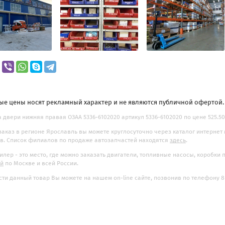
ые цены носят рекламный характер и не являются публичной офертой
 двери нижняя правая ОЗАА 5336-6102020 артикул 5336-6102020 по цене 525.50
заказ в регионе Ярославль вы можете круглосуточно через каталог интернет
. Список филиалов по продаже автозапчастей находятся
здесь
.
илер - это место, где можно заказать двигатели, топливные насосы, коробки
ой
по Москве и всей России.
ти данный товар Вы можете на нашем on-line сайте, позвонив по телефону 8-