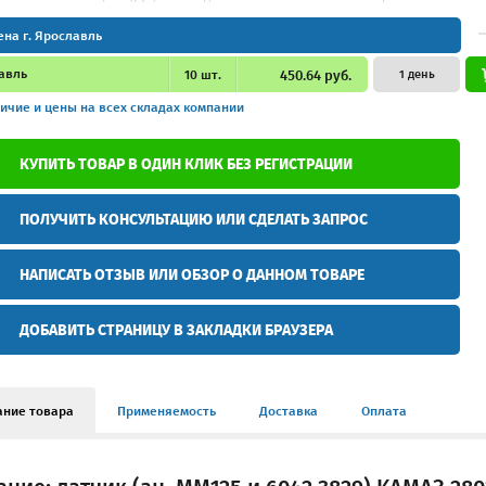
ена г. Ярославль
авль
10
шт.
450.64 руб.
1 день
ичие и цены
на всех складах компании
КУПИТЬ ТОВАР В ОДИН КЛИК БЕЗ РЕГИСТРАЦИИ
ПОЛУЧИТЬ КОНСУЛЬТАЦИЮ ИЛИ СДЕЛАТЬ ЗАПРОС
НАПИСАТЬ ОТЗЫВ ИЛИ ОБЗОР О ДАННОМ ТОВАРЕ
ДОБАВИТЬ СТРАНИЦУ В ЗАКЛАДКИ БРАУЗЕРА
ание товара
Применяемость
Доставка
Оплата