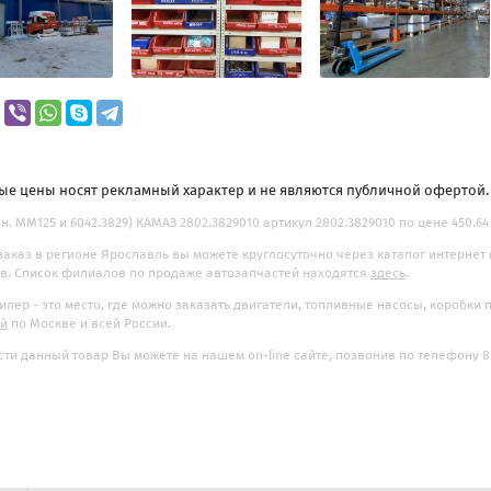
ые цены носят рекламный характер и не являются публичной офертой
ан. ММ125 и 6042.3829) КАМАЗ 2802.3829010 артикул 2802.3829010 по цене 450.64
заказ в регионе Ярославль вы можете круглосуточно через каталог интернет
. Список филиалов по продаже автозапчастей находятся
здесь
.
илер - это место, где можно заказать двигатели, топливные насосы, коробки
ой
по Москве и всей России.
ти данный товар Вы можете на нашем on-line сайте, позвонив по телефону 8-