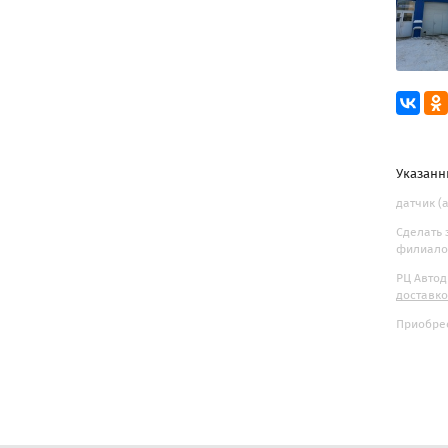
Указанн
датчик (
Сделать 
филиалов
РЦ Автод
доставк
Приобрес