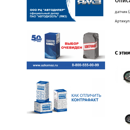
Описа
датчик (
Артикул:
С эти