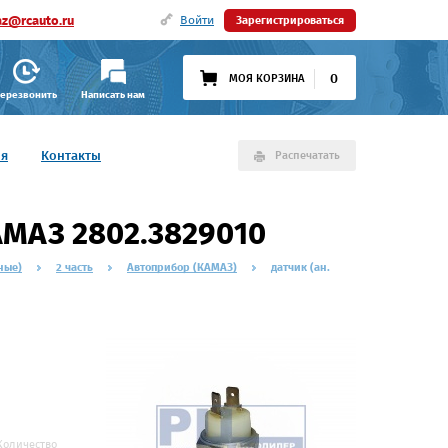
az@rcauto.ru
Войти
Зарегистрироваться
0
МОЯ КОРЗИНА
ерезвонить
Написать нам
ия
Контакты
Распечатать
КАМАЗ 2802.3829010
ные)
2 часть
Автоприбор (КАМАЗ)
датчик (ан.
Количество