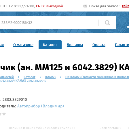
zak
ПН-ПТ c 8:00 до 17:00,
СБ-ВС выходной
Почта для заказа:
П
ая
О магазине
Каталог
Доставка
Оплата
Гарант
чик (ан. ММ125 и 6042.3829) 
запчастей
Каталог
КАМАЗ
ПИ КАМАЗ (запчасти смежников и импорт
042.3829) КАМАЗ 2802.3829010
л:
2802.3829010
одитель:
Автоприбор (Владимир)
Наличие и цена (руб) на складах компании
Срок поставки