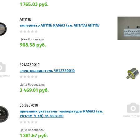
1 765.03 руб.
АП111Б
амперметр АП111Б КАМАЗ (ан. АП171А) АП111Б
Цена Ярославль:
968.58 руб.
491.3780010
электродвигатель 491.3780010
Цена Ярославль:
3 469.01 руб.
36.3807010
приемник указателя температуры КАМАЗ (ан.
УК171М-У-ХЛ) 36.3807010
Цена Ярославль:
1 381.67 руб.