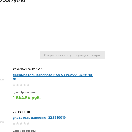
2.3829010
Открыть все сопутствующие товары
РС951А-3726010-10
прерыватель поворота КАМАЗ РС951А-3726010-
10
Цена Ярославль:
1 644.54 руб.
22.3810010
указатель давления 22.3810010
Цена Ярославль: