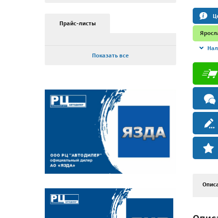
Ц
Прайс-листы
Яросл
Нал
Показать все
Опис