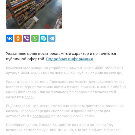
Указанные цены носят рекламный характер и не являются
публичной офертой.
Подробная информация
Комплект МАЗ запорных устройств с замком зажиг. ИЖКС 454823.001
артикул ИЖКС 454823.001 по цене 6 722.23 руб. в наличии на складе.
Сделать заказ в регионе Ярославль вы можете круглосуточно через
каталог интернет магазина или вы можете приехать к нам в любой из
наших филиалов. Список филиалов по продаже автозапчастей
находятся
здесь
.
РЦ Автодилер - это место, где можно заказать двигатели, топливные
насосы, коробки передач сцепление и прочие запчасти для
автомобилей с
доставкой
по Москве и всей России.
Приобрести данный товар Вы можете на нашем on-line сайте,
позвонив по телефону 8-800-707-61-20, а также в офисе в Москве.