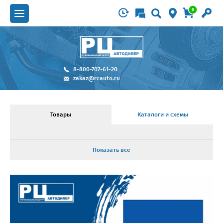
0
8-800-707-61-20
zakaz@rcauto.ru
Товары
Каталоги и схемы
Показать все