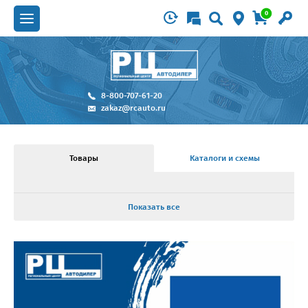
0
8-800-707-61-20
zakaz@rcauto.ru
Товары
Каталоги и схемы
Показать все