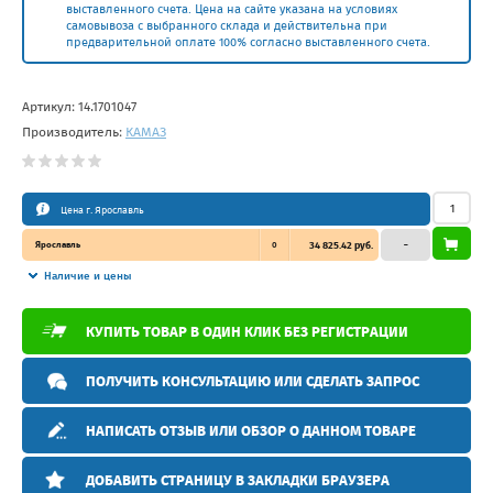
выставленного счета. Цена на сайте указана на условиях
самовывоза с выбранного склада и действительна при
предварительной оплате 100% согласно выставленного счета.
Артикул:
14.1701047
Производитель:
КАМАЗ
Цена г. Ярославль
Ярославль
0
34 825.42 руб.
–
Наличие и цены
КУПИТЬ ТОВАР В ОДИН КЛИК БЕЗ РЕГИСТРАЦИИ
ПОЛУЧИТЬ КОНСУЛЬТАЦИЮ ИЛИ СДЕЛАТЬ ЗАПРОС
НАПИСАТЬ ОТЗЫВ ИЛИ ОБЗОР О ДАННОМ ТОВАРЕ
ДОБАВИТЬ СТРАНИЦУ В ЗАКЛАДКИ БРАУЗЕРА