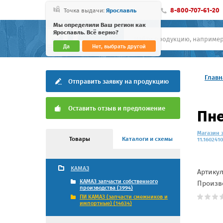
8-800-707-61-20
Точка выдачи:
Ярославль
Мы определили Ваш регион как
Ярославль. Всё верно?
Да
Нет, выбрать другой
Главн
Отправить заявку на продукцию
Оставить отзыв и предложение
Пне
Магазин 
Товары
Каталоги и схемы
11.160241
КАМАЗ
Артику
КАМАЗ запчасти собственного
Произв
производства (3994)
ПИ КАМАЗ (запчасти смежников и
импортные) (14634)