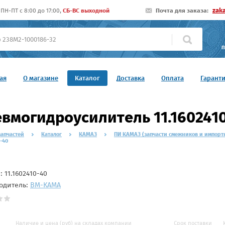
zak
ПН-ПТ c 8:00 до 17:00,
СБ-ВС выходной
Почта для заказа:
П
ая
О магазине
Каталог
Доставка
Оплата
Гарант
вмогидроусилитель 11.160241
запчастей
Каталог
КАМАЗ
ПИ КАМАЗ (запчасти смежников и импорт
0-40
л:
11.1602410-40
одитель:
ВМ-КАМА
Наличие и цена (руб) на складах компании
Срок поставки