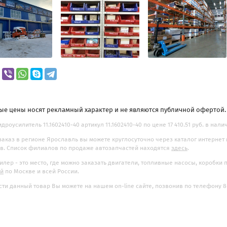
ые цены носят рекламный характер и не являются публичной офертой
дроусилитель 11.1602410-40 артикул 11.1602410-40 по цене 17 410.51 руб. в нали
заказ в регионе Ярославль вы можете круглосуточно через каталог интернет
. Список филиалов по продаже автозапчастей находятся
здесь
.
илер - это место, где можно заказать двигатели, топливные насосы, коробки
ой
по Москве и всей России.
ти данный товар Вы можете на нашем on-line сайте, позвонив по телефону 8-