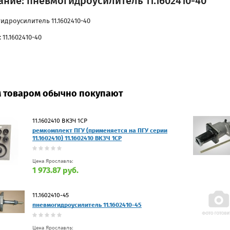
ние: пневмогидроусилитель 11.1602410-40
идроусилитель 11.1602410-40
 11.1602410-40
м товаром обычно покупают
11.1602410 ВКЗЧ 1СР
ремкомплект ПГУ (применяется на ПГУ серии
11.1602410) 11.1602410 ВКЗЧ 1СР
Цена Ярославль:
1 973.87 руб.
11.1602410-45
пневмогидроусилитель 11.1602410-45
Цена Ярославль: