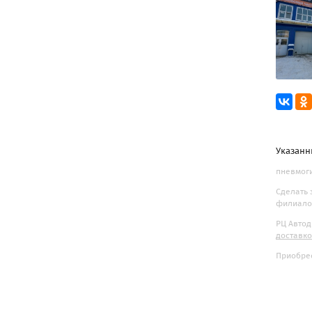
Указанн
пневмоги
Сделать 
филиалов
РЦ Автод
доставк
Приобрес