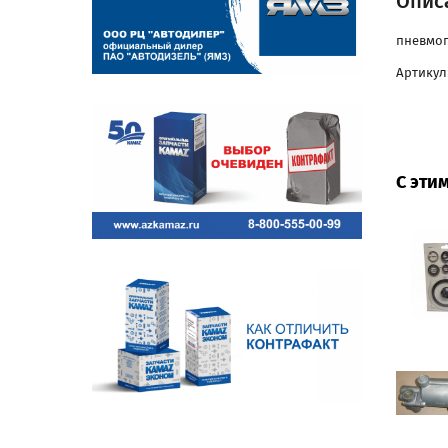
Описа
пневмог
Артикул:
С эти