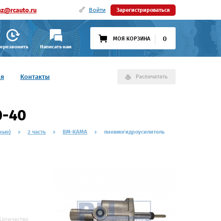
az@rcauto.ru
Войти
Зарегистрироваться
0
МОЯ КОРЗИНА
ерезвонить
Написать нам
ия
Контакты
Распечатать
0-40
ные)
2 часть
ВМ-КАМА
пневмогидроусилитель
Количество