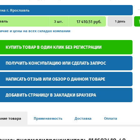
ена г. Ярославль
авль
3
шт.
17 410.51 руб.
1 день
ичие и цены
на всех складах компании
КУПИТЬ ТОВАР В ОДИН КЛИК БЕЗ РЕГИСТРАЦИИ
ПОЛУЧИТЬ КОНСУЛЬТАЦИЮ ИЛИ СДЕЛАТЬ ЗАПРОС
НАПИСАТЬ ОТЗЫВ ИЛИ ОБЗОР О ДАННОМ ТОВАРЕ
ДОБАВИТЬ СТРАНИЦУ В ЗАКЛАДКИ БРАУЗЕРА
ание товара
Применяемость
Доставка
Оплата