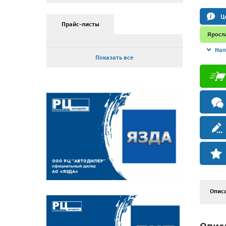
Ц
Прайс-листы
Яросл
Нал
Показать все
Опис