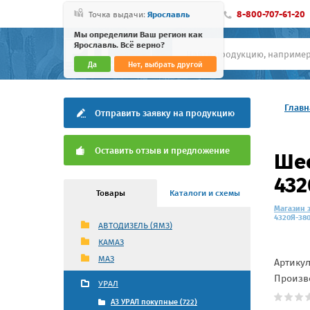
8-800-707-61-20
Точка выдачи:
Ярославль
Мы определили Ваш регион как
Ярославль. Всё верно?
Да
Нет, выбрать другой
Главн
Отправить заявку на продукцию
Оставить отзыв и предложение
Шес
432
Товары
Каталоги и схемы
Магазин 
4320Я-38
АВТОДИЗЕЛЬ (ЯМЗ)
КАМАЗ
МАЗ
Артику
Произв
УРАЛ
АЗ УРАЛ покупные (722)