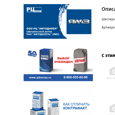
Описа
Шестерн
Артикул
С эти