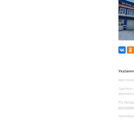
Указанн
Шестерня
Сделать 
филиалов
РЦ Автод
доставк
Приобрес