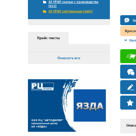
АЗ УРАЛ снятые с производства
(633)
АЗ УРАЛ собственные (4801)
Ц
Яросл
Прайс-листы
Нал
Показать все
Опис