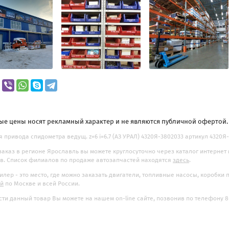
ые цены носят рекламный характер и не являются публичной офертой
 привода спидометра ведущ. z=6 i=6.7 (АЗ УРАЛ) 4320Я-3802033 артикул 4320Я-3
заказ в регионе Ярославль вы можете круглосуточно через каталог интернет
. Список филиалов по продаже автозапчастей находятся
здесь
.
илер - это место, где можно заказать двигатели, топливные насосы, коробки
ой
по Москве и всей России.
ти данный товар Вы можете на нашем on-line сайте, позвонив по телефону 8-