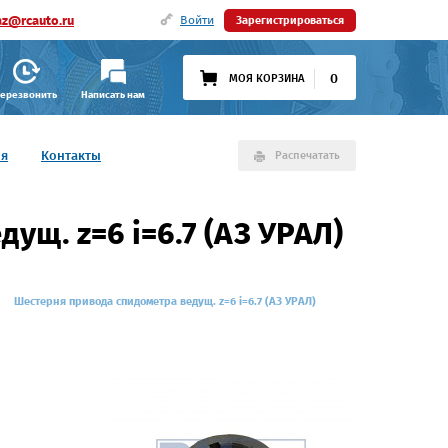
az@rcauto.ru
Войти
Зарегистрироваться
0
МОЯ КОРЗИНА
ерезвонить
Написать нам
ия
Контакты
Распечатать
щ. z=6 i=6.7 (АЗ УРАЛ)
Шестерня привода спидометра ведущ. z=6 i=6.7 (АЗ УРАЛ)