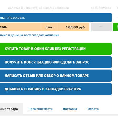
Наличие и цена (руб) на складах компании
Срок поставки
ена г. Ярославль
авль
0
шт.
1 070.99 руб.
–
ичие и цены
на всех складах компании
КУПИТЬ ТОВАР В ОДИН КЛИК БЕЗ РЕГИСТРАЦИИ
ПОЛУЧИТЬ КОНСУЛЬТАЦИЮ ИЛИ СДЕЛАТЬ ЗАПРОС
НАПИСАТЬ ОТЗЫВ ИЛИ ОБЗОР О ДАННОМ ТОВАРЕ
ДОБАВИТЬ СТРАНИЦУ В ЗАКЛАДКИ БРАУЗЕРА
ание товара
Применяемость
Доставка
Оплата