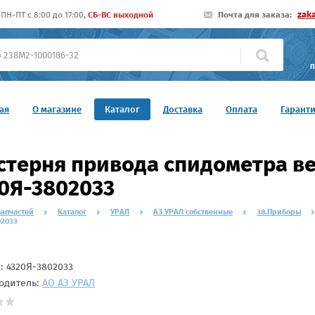
zak
ПН-ПТ c 8:00 до 17:00,
СБ-ВС выходной
Почта для заказа:
П
ая
О магазине
Каталог
Доставка
Оплата
Гарант
терня привода спидометра веду
0Я-3802033
запчастей
Каталог
УРАЛ
АЗ УРАЛ собственные
38.Приборы
02033
л:
4320Я-3802033
одитель:
АО АЗ УРАЛ