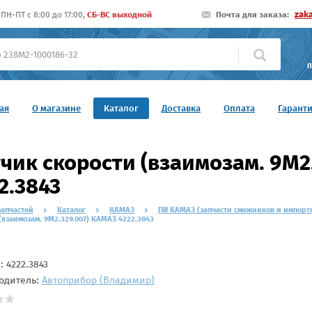
zak
ПН-ПТ c 8:00 до 17:00,
СБ-ВС выходной
Почта для заказа:
П
ая
О магазине
Каталог
Доставка
Оплата
Гарант
чик скорости (взаимозам. 9М2
2.3843
запчастей
Каталог
КАМАЗ
ПИ КАМАЗ (запчасти смежников и импорт
(взаимозам. 9М2.329.007) КАМАЗ 4222.3843
л:
4222.3843
одитель:
Автоприбор (Владимир)