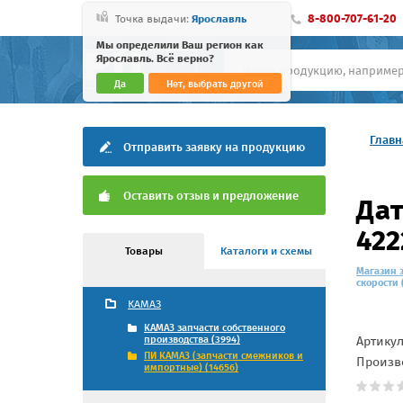
8-800-707-61-20
Точка выдачи:
Ярославль
Мы определили Ваш регион как
Ярославль. Всё верно?
Да
Нет, выбрать другой
Главн
Отправить заявку на продукцию
Оставить отзыв и предложение
Дат
422
Товары
Каталоги и схемы
Магазин 
скорости 
КАМАЗ
КАМАЗ запчасти собственного
Артику
производства (3994)
ПИ КАМАЗ (запчасти смежников и
Произв
импортные) (14656)