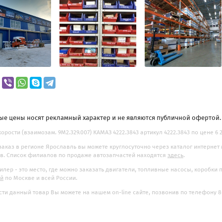
ые цены носят рекламный характер и не являются публичной офертой
корости (взаимозам. 9М2.329.007) КАМАЗ 4222.3843 артикул 4222.3843 по цене 6 2
заказ в регионе Ярославль вы можете круглосуточно через каталог интернет
. Список филиалов по продаже автозапчастей находятся
здесь
.
илер - это место, где можно заказать двигатели, топливные насосы, коробки
ой
по Москве и всей России.
ти данный товар Вы можете на нашем on-line сайте, позвонив по телефону 8-