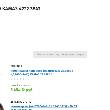
) КАМАЗ 4222.3843
Открыть все сопутствующие товары
281.3801
комбинация приборов (взаимозам. 283.3801
КД8000-2-01) КАМАЗ 281.3801
Цена Ярославль:
5 454.12 руб.
2511.3813010-10
тахометр эл. (ан.ПТ8040-2-01, 2561.3813) КАМАЗ
2511.3813010-10