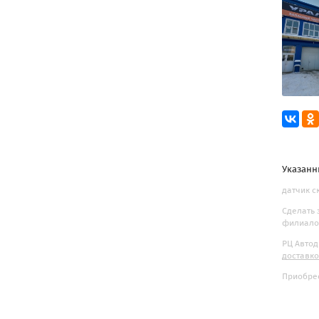
Указанн
датчик с
Сделать 
филиалов
РЦ Автод
доставк
Приобрес