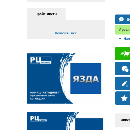
Прайс-листы
Ц
Яросл
Показать все
Нал
Опис