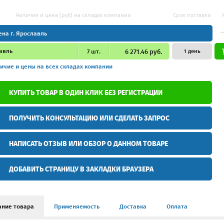
Наличие и цена (руб) на складах компании
Срок поставки
ена г. Ярославль
авль
7
шт.
6 271.46 руб.
1 день
ичие и цены
на всех складах компании
КУПИТЬ ТОВАР В ОДИН КЛИК БЕЗ РЕГИСТРАЦИИ
ПОЛУЧИТЬ КОНСУЛЬТАЦИЮ ИЛИ СДЕЛАТЬ ЗАПРОС
НАПИСАТЬ ОТЗЫВ ИЛИ ОБЗОР О ДАННОМ ТОВАРЕ
ДОБАВИТЬ СТРАНИЦУ В ЗАКЛАДКИ БРАУЗЕРА
ание товара
Применяемость
Доставка
Оплата