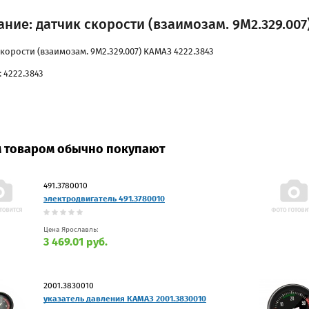
ние: датчик скорости (взаимозам. 9М2.329.007
корости (взаимозам. 9М2.329.007) КАМАЗ 4222.3843
 4222.3843
м товаром обычно покупают
491.3780010
электродвигатель 491.3780010
Цена Ярославль:
3 469.01 руб.
2001.3830010
указатель давления КАМАЗ 2001.3830010