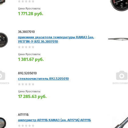
Цена Ярославль:
1 771.28 руб.
36.3807010
приемник указателя температуры КАМАЗ (ан.
УК171М-У-ХЛ) 36.3807010
Цена Ярославль:
1 381.67 руб.
892.5205010
стеклоочиститель 892.5205010
Цена Ярославль:
17 285.63 руб.
АП111Б
амперметр АП111Б КАМАЗ (ан. АП171А) АП111Б