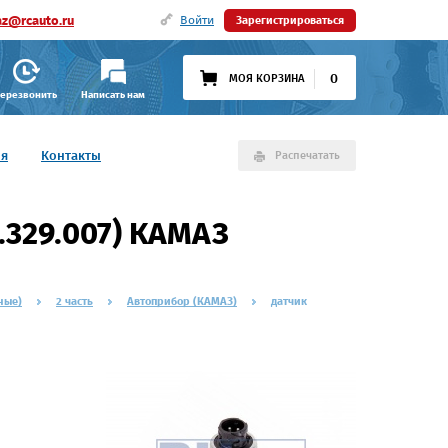
az@rcauto.ru
Войти
Зарегистрироваться
0
МОЯ КОРЗИНА
ерезвонить
Написать нам
ия
Контакты
Распечатать
.329.007) КАМАЗ
ные)
2 часть
Автоприбор (КАМАЗ)
датчик