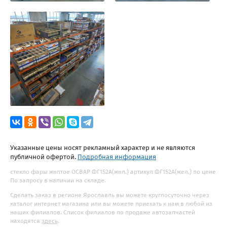
Указанные цены носят рекламный характер и не являются
публичной офертой.
Подробная информация
стекло фары желтое ОСВАР ФГ152А(жел.) артикул ФГ152А(жел.) по цене
По запросу в наличии на складе.
Сделать заказ в регионе Ярославль вы можете круглосуточно через
каталог интернет магазина или вы можете приехать к нам в любой из
наших филиалов. Список филиалов по продаже автозапчастей
находятся
здесь
.