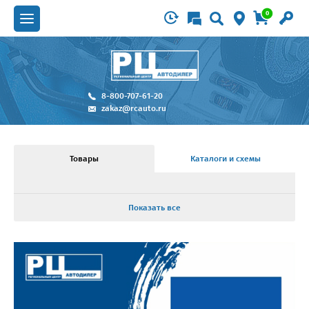
0
8-800-707-61-20
zakaz@rcauto.ru
Товары
Каталоги и схемы
Показать все