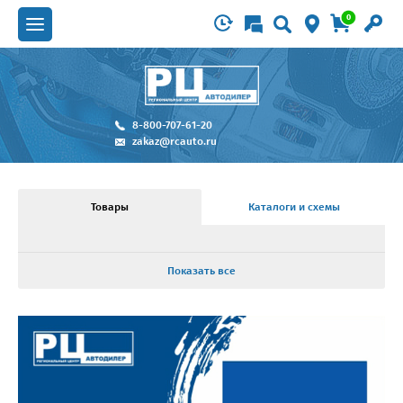
0
8-800-707-61-20
zakaz@rcauto.ru
Товары
Каталоги и схемы
Показать все