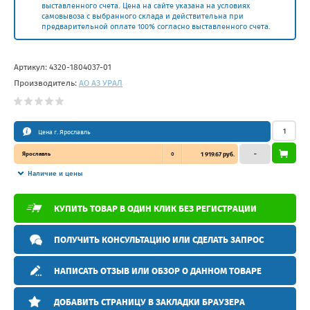
выставленного счета. Цена на сайте указана на условиях
самовывоза с выбранного склада и действительна при
предварительной оплате 100% согласно выставленного счета.
Артикул:
4320-1804037-01
Производитель:
АО АЗ УРАЛ
Цена г. Ярославль
Ярославль
0
1 919.67 руб.
–
Наличие и цены
КУПИТЬ ТОВАР В ОДИН КЛИК БЕЗ РЕГИСТРАЦИИ
ПОЛУЧИТЬ КОНСУЛЬТАЦИЮ ИЛИ СДЕЛАТЬ ЗАПРОС
НАПИСАТЬ ОТЗЫВ ИЛИ ОБЗОР О ДАННОМ ТОВАРЕ
ДОБАВИТЬ СТРАНИЦУ В ЗАКЛАДКИ БРАУЗЕРА