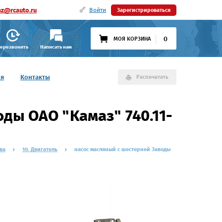
az@rcauto.ru
Войти
Зарегистрироваться
0
МОЯ КОРЗИНА
ерезвонить
Написать нам
ия
Контакты
Распечатать
ды ОАО "Камаз" 740.11-
ва
10. Двигатель
насос масляный с шестерней Заводы