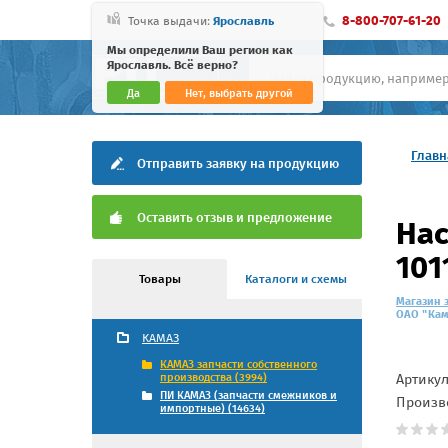
8-800-707-61-20
Точка выдачи:
Ярославль
Мы определили Ваш регион как
Ярославль. Всё верно?
Да
Нет, выбрать другой
Главн
Отправить заявку на продукцию
Оставить отзыв и предложение
Нас
101
Товары
Каталоги и схемы
Магазин 
ОАО "Кама
КАМАЗ
КАМАЗ запчасти собственного
Артику
производства (3994)
ПИ КАМАЗ (запчасти смежников и
Произв
импортные) (14634)