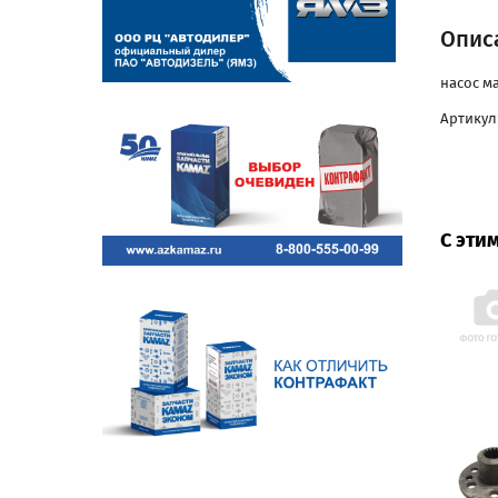
Описа
насос м
Артикул:
С эти