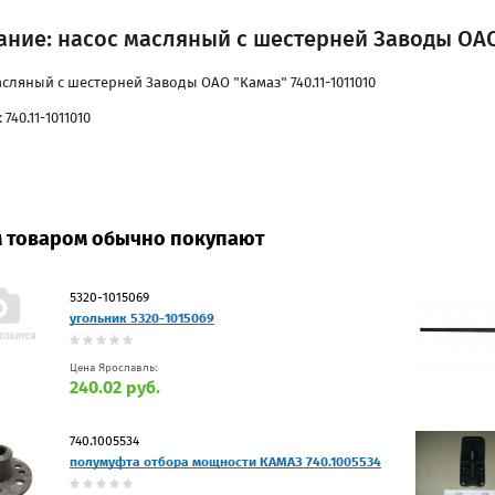
ние: насос масляный с шестерней Заводы ОАО 
асляный с шестерней Заводы ОАО "Камаз" 740.11-1011010
 740.11-1011010
м товаром обычно покупают
5320-1015069
угольник 5320-1015069
Цена Ярославль:
240.02 руб.
740.1005534
полумуфта отбора мощности КАМАЗ 740.1005534