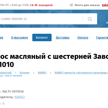
zak
ПН-ПТ c 8:00 до 17:00,
СБ-ВС выходной
Почта для заказа:
П
ая
О магазине
Каталог
Доставка
Оплата
Гарант
ос масляный с шестерней Заво
1010
запчастей
Каталог
КАМАЗ
КАМАЗ запчасти собственного производст
з" 740.11-1011010
л:
740.11-1011010
одитель:
КАМАЗ