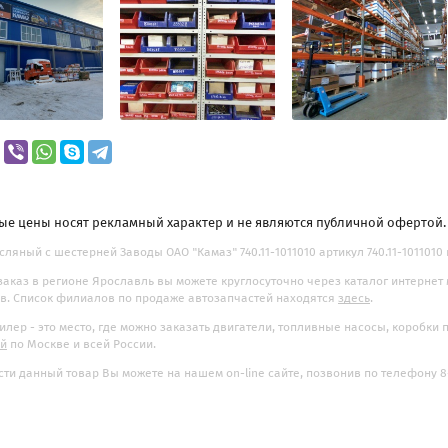
ые цены носят рекламный характер и не являются публичной офертой
сляный с шестерней Заводы ОАО "Камаз" 740.11-1011010 артикул 740.11-1011010 п
заказ в регионе Ярославль вы можете круглосуточно через каталог интернет
. Список филиалов по продаже автозапчастей находятся
здесь
.
илер - это место, где можно заказать двигатели, топливные насосы, коробки
ой
по Москве и всей России.
ти данный товар Вы можете на нашем on-line сайте, позвонив по телефону 8-