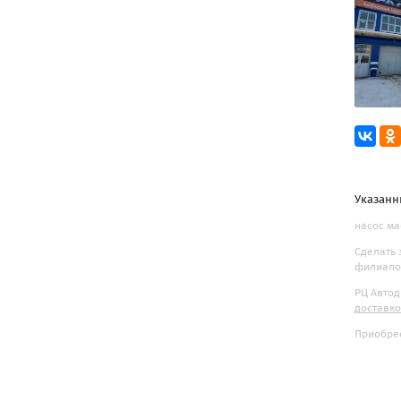
Указанн
насос ма
Сделать 
филиалов
РЦ Автод
доставк
Приобрес