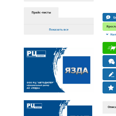
Прайс-листы
Ц
Яросл
Показать все
Нал
Опис