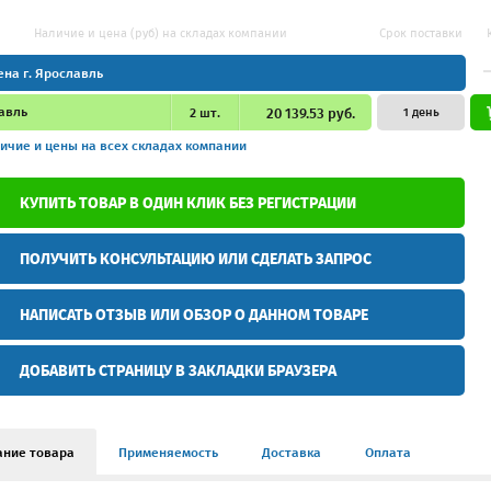
Наличие и цена (руб) на складах компании
Срок поставки
ена г. Ярославль
авль
2
шт.
20 139.53 руб.
1 день
ичие и цены
на всех складах компании
КУПИТЬ ТОВАР В ОДИН КЛИК БЕЗ РЕГИСТРАЦИИ
ПОЛУЧИТЬ КОНСУЛЬТАЦИЮ ИЛИ СДЕЛАТЬ ЗАПРОС
НАПИСАТЬ ОТЗЫВ ИЛИ ОБЗОР О ДАННОМ ТОВАРЕ
ДОБАВИТЬ СТРАНИЦУ В ЗАКЛАДКИ БРАУЗЕРА
ание товара
Применяемость
Доставка
Оплата