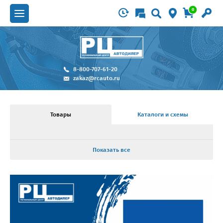
0
8-800-707-61-20
zakaz@rcauto.ru
Товары
Каталоги и схемы
Показать все