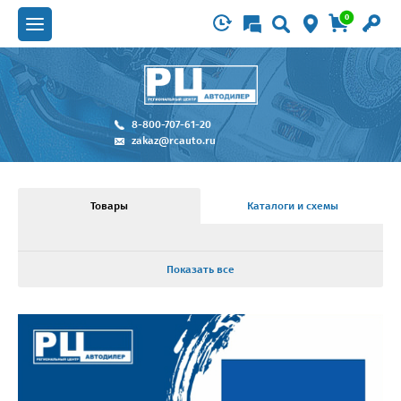
0
8-800-707-61-20
zakaz@rcauto.ru
Товары
Каталоги и схемы
Показать все