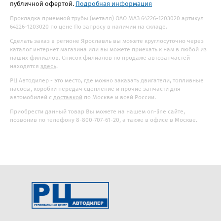
публичной офертой.
Подробная информация
Прокладка приемной трубы (металл) ОАО МАЗ 64226-1203020 артикул
64226-1203020 по цене По запросу в наличии на складе.
Сделать заказ в регионе Ярославль вы можете круглосуточно через
каталог интернет магазина или вы можете приехать к нам в любой из
наших филиалов. Список филиалов по продаже автозапчастей
находятся
здесь
.
РЦ Автодилер - это место, где можно заказать двигатели, топливные
насосы, коробки передач сцепление и прочие запчасти для
автомобилей с
доставкой
по Москве и всей России.
Приобрести данный товар Вы можете на нашем on-line сайте,
позвонив по телефону 8-800-707-61-20, а также в офисе в Москве.