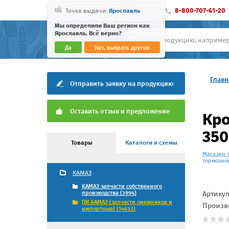
8-800-707-61-20
Точка выдачи:
Ярославль
Мы определили Ваш регион как
Ярославль. Всё верно?
Да
Нет, выбрать другой
Главн
Отправить заявку на продукцию
Оставить отзыв и предложение
Кро
350
Товары
Каталоги и схемы
Магазин 
тормозно
КАМАЗ
КАМАЗ запчасти собственного
Артику
производства (3994)
ПИ КАМАЗ (запчасти смежников и
Произв
импортные) (14633)