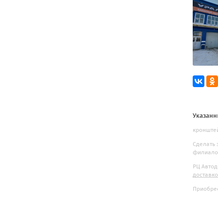
Указанн
кронштей
Сделать 
филиалов
РЦ Автод
доставк
Приобрес