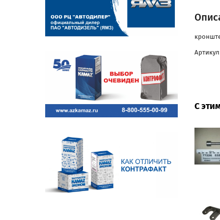
Опис
кронште
Артикул:
С эти