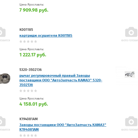
Цена Ярославль:
7 909.98 руб.
K001185
картридж осушителя K001185
Цена Ярославль:
1 222.17 руб.
5320-3502136
рычаг регулировочный правый Заводы
поставщики ООО "АвтоЗапчасть КАМАЗ" 5320-
3502136
Цена Ярославль:
4 158.01 руб.
K194081AM
Заводы поставщики ООО "АвтоЗапчасть КАМАЗ"
K194081AM