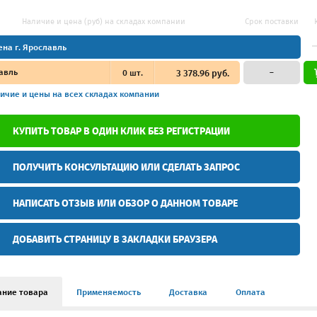
Наличие и цена (руб) на складах компании
Срок поставки
ена г. Ярославль
авль
0
шт.
3 378.96 руб.
–
ичие и цены
на всех складах компании
КУПИТЬ ТОВАР В ОДИН КЛИК БЕЗ РЕГИСТРАЦИИ
ПОЛУЧИТЬ КОНСУЛЬТАЦИЮ ИЛИ СДЕЛАТЬ ЗАПРОС
НАПИСАТЬ ОТЗЫВ ИЛИ ОБЗОР О ДАННОМ ТОВАРЕ
ДОБАВИТЬ СТРАНИЦУ В ЗАКЛАДКИ БРАУЗЕРА
ание товара
Применяемость
Доставка
Оплата