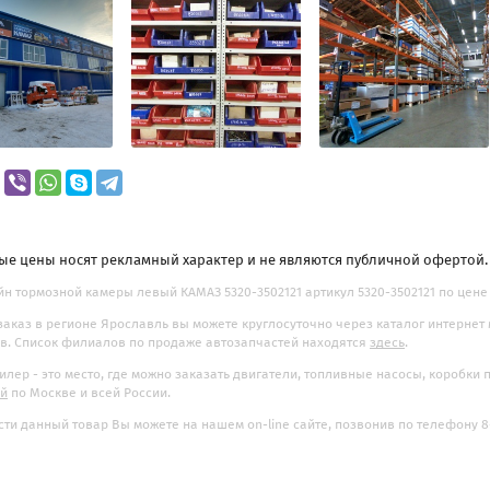
ые цены носят рекламный характер и не являются публичной офертой
н тормозной камеры левый КАМАЗ 5320-3502121 артикул 5320-3502121 по цене 3
заказ в регионе Ярославль вы можете круглосуточно через каталог интернет
. Список филиалов по продаже автозапчастей находятся
здесь
.
илер - это место, где можно заказать двигатели, топливные насосы, коробки
ой
по Москве и всей России.
ти данный товар Вы можете на нашем on-line сайте, позвонив по телефону 8-