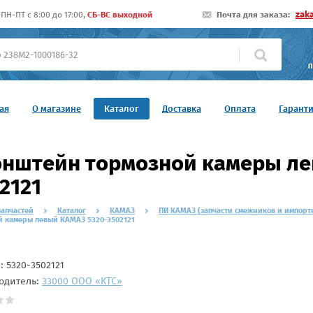
zak
ПН-ПТ c 8:00 до 17:00,
СБ-ВС выходной
Почта для заказа:
П
ая
О магазине
Каталог
Доставка
Оплата
Гарант
нштейн тормозной камеры ле
2121
запчастей
Каталог
КАМАЗ
ПИ КАМАЗ (запчасти смежников и импорт
й камеры левый КАМАЗ 5320-3502121
л:
5320-3502121
одитель:
33000 ООО «КТС»