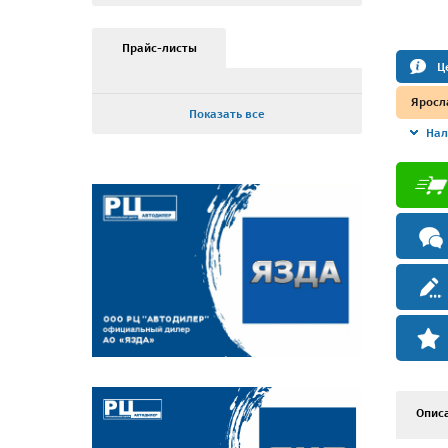
Прайс-листы
Ц
Яросл
Показать все
Нал
Опис