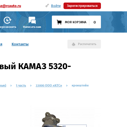
az@rcauto.ru
Войти
Зарегистрироваться
0
МОЯ КОРЗИНА
ерезвонить
Написать нам
ия
Контакты
Распечатать
вый КАМАЗ 5320-
ные)
1 часть
33000 ООО «КТС»
кронштейн