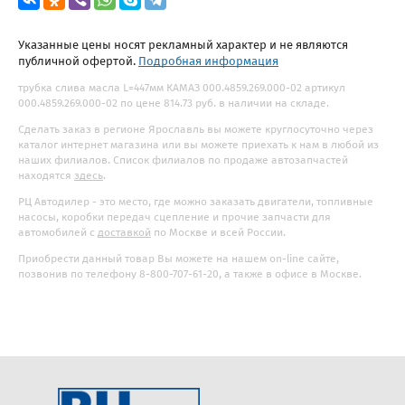
Указанные цены носят рекламный характер и не являются
публичной офертой.
Подробная информация
трубка слива масла L=447мм КАМАЗ 000.4859.269.000-02 артикул
000.4859.269.000-02 по цене 814.73 руб. в наличии на складе.
Сделать заказ в регионе Ярославль вы можете круглосуточно через
каталог интернет магазина или вы можете приехать к нам в любой из
наших филиалов. Список филиалов по продаже автозапчастей
находятся
здесь
.
РЦ Автодилер - это место, где можно заказать двигатели, топливные
насосы, коробки передач сцепление и прочие запчасти для
автомобилей с
доставкой
по Москве и всей России.
Приобрести данный товар Вы можете на нашем on-line сайте,
позвонив по телефону 8-800-707-61-20, а также в офисе в Москве.