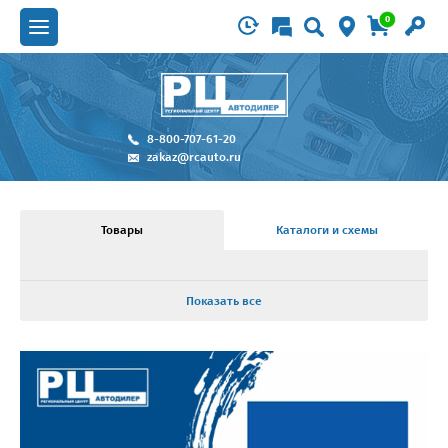
0
8-800-707-61-20
zakaz@rcauto.ru
Товары
Каталоги и схемы
Показать все