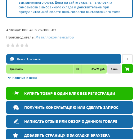
выставленного счета. Цена на сайте указана на условиях
самовывоза с выбранного склада и действительна при
предварительной оплате 100% согласно выставленного счета.
Артикул:
000.4859.269.000-02
Производитель:
Металлокомпенсатор
Цена г. Ярославль
Ярославль
23
814.73 руб.
1 день
Наличие и цены
КУПИТЬ ТОВАР В ОДИН КЛИК БЕЗ РЕГИСТРАЦИИ
ПОЛУЧИТЬ КОНСУЛЬТАЦИЮ ИЛИ СДЕЛАТЬ ЗАПРОС
НАПИСАТЬ ОТЗЫВ ИЛИ ОБЗОР О ДАННОМ ТОВАРЕ
ДОБАВИТЬ СТРАНИЦУ В ЗАКЛАДКИ БРАУЗЕРА