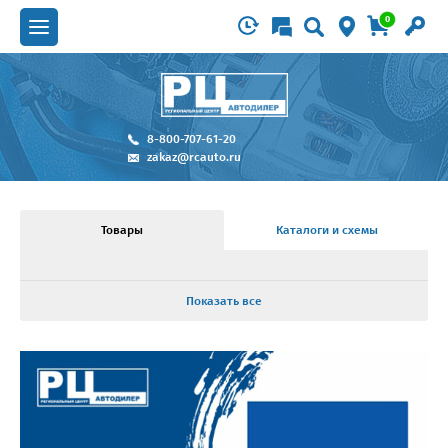
0
8-800-707-61-20
zakaz@rcauto.ru
Товары
Каталоги и схемы
Показать все