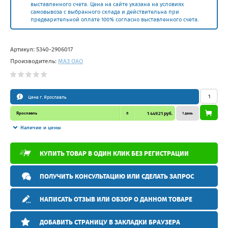
выставленного счета. Цена на сайте указана на условиях
самовывоза с выбранного склада и действительна при
предварительной оплате 100% согласно выставленного счета.
Артикул:
5340-2906017
Производитель:
МАЗ ОАО
Цена г. Ярославль
Ярославль
6
1 449.21 руб.
1 день
Наличие и цены
КУПИТЬ ТОВАР В ОДИН КЛИК БЕЗ РЕГИСТРАЦИИ
ПОЛУЧИТЬ КОНСУЛЬТАЦИЮ ИЛИ СДЕЛАТЬ ЗАПРОС
НАПИСАТЬ ОТЗЫВ ИЛИ ОБЗОР О ДАННОМ ТОВАРЕ
ДОБАВИТЬ СТРАНИЦУ В ЗАКЛАДКИ БРАУЗЕРА