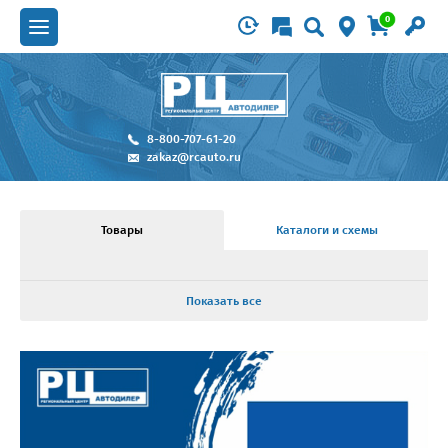
0
8-800-707-61-20
zakaz@rcauto.ru
Товары
Каталоги и схемы
Показать все