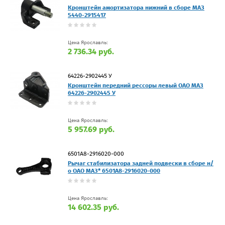
Кронштейн амортизатора нижний в сборе МАЗ
5440-2915417
Цена Ярославль:
2 736.34 руб.
64226-2902445 У
Кронштейн передний рессоры левый ОАО МАЗ
64226-2902445 У
Цена Ярославль:
5 957.69 руб.
6501А8-2916020-000
Рычаг стабилизатора задней подвески в сборе н/
о ОАО МАЗ* 6501А8-2916020-000
Цена Ярославль:
14 602.35 руб.