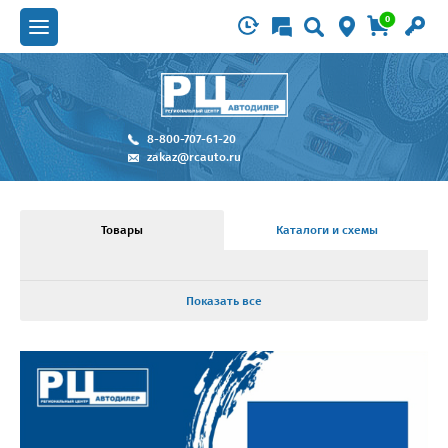
0
8-800-707-61-20
zakaz@rcauto.ru
Товары
Каталоги и схемы
Показать все