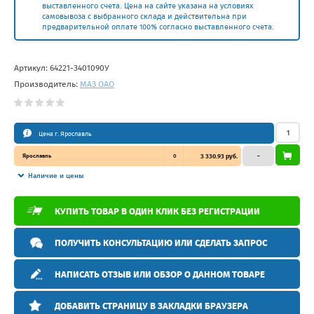
выставленного счета. Цена на сайте указана на условиях
самовывоза с выбранного склада и действительна при
предварительной оплате 100% согласно выставленного счета.
Артикул:
64221-3401090У
Производитель:
МАЗ ОАО
Цена г. Ярославль
Ярославль
0
3 330.93 руб.
–
Наличие и цены
КУПИТЬ ТОВАР В ОДИН КЛИК БЕЗ РЕГИСТРАЦИИ
ПОЛУЧИТЬ КОНСУЛЬТАЦИЮ ИЛИ СДЕЛАТЬ ЗАПРОС
НАПИСАТЬ ОТЗЫВ ИЛИ ОБЗОР О ДАННОМ ТОВАРЕ
ДОБАВИТЬ СТРАНИЦУ В ЗАКЛАДКИ БРАУЗЕРА