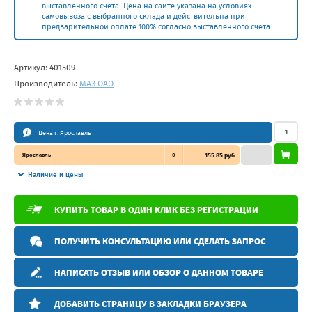
выставленного счета. Цена на сайте указана на условиях
самовывоза с выбранного склада и действительна при
предварительной оплате 100% согласно выставленного счета.
Артикул:
401509
Производитель:
МАЗ ОАО
Цена г. Ярославль
Ярославль
0
155.85 руб.
–
Наличие и цены
КУПИТЬ ТОВАР В ОДИН КЛИК БЕЗ РЕГИСТРАЦИИ
ПОЛУЧИТЬ КОНСУЛЬТАЦИЮ ИЛИ СДЕЛАТЬ ЗАПРОС
НАПИСАТЬ ОТЗЫВ ИЛИ ОБЗОР О ДАННОМ ТОВАРЕ
ДОБАВИТЬ СТРАНИЦУ В ЗАКЛАДКИ БРАУЗЕРА