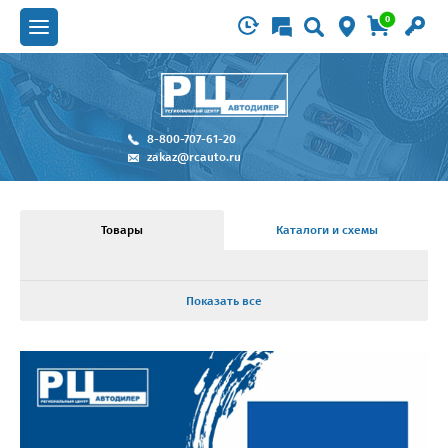
0
8-800-707-61-20
zakaz@rcauto.ru
Товары
Каталоги и схемы
Показать все