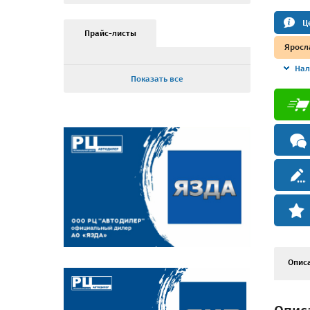
Ц
Прайс-листы
Яросл
Нал
Показать все
Опис