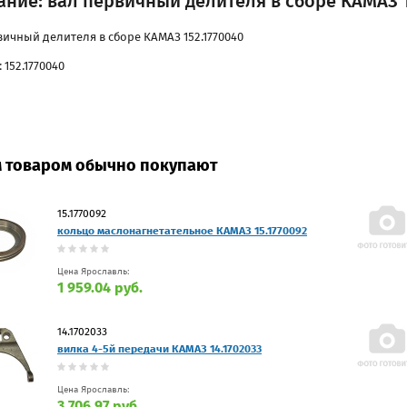
ние: вал первичный делителя в сборе КАМАЗ 1
вичный делителя в сборе КАМАЗ 152.1770040
 152.1770040
м товаром обычно покупают
15.1770092
кольцо маслонагнетательное КАМАЗ 15.1770092
Цена Ярославль:
1 959.04 руб.
14.1702033
вилка 4-5й передачи КАМАЗ 14.1702033
Цена Ярославль:
3 706.97 руб.