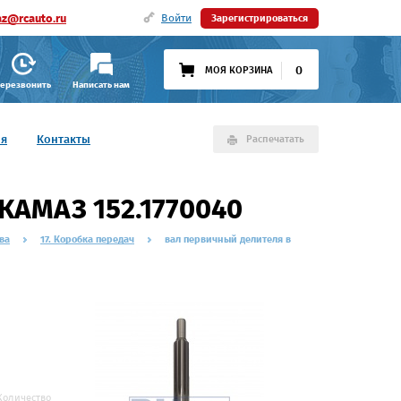
az@rcauto.ru
Войти
Зарегистрироваться
0
МОЯ КОРЗИНА
ерезвонить
Написать нам
ия
Контакты
Распечатать
КАМАЗ 152.1770040
ва
17. Коробка передач
вал первичный делителя в
Количество