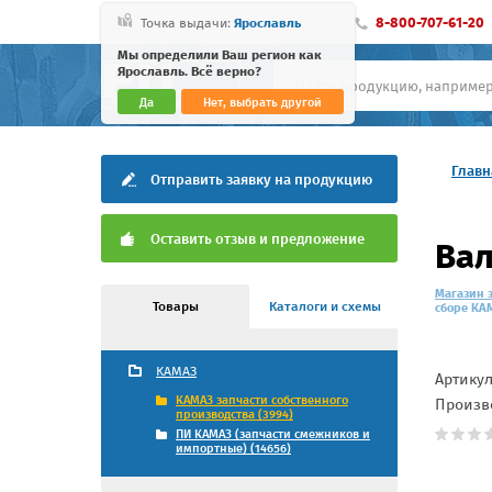
8-800-707-61-20
Точка выдачи:
Ярославль
Мы определили Ваш регион как
Ярославль. Всё верно?
Да
Нет, выбрать другой
Главн
Отправить заявку на продукцию
Оставить отзыв и предложение
Вал
Магазин 
Товары
Каталоги и схемы
сборе КАМ
КАМАЗ
Артику
КАМАЗ запчасти собственного
Произв
производства (3994)
ПИ КАМАЗ (запчасти смежников и
импортные) (14656)