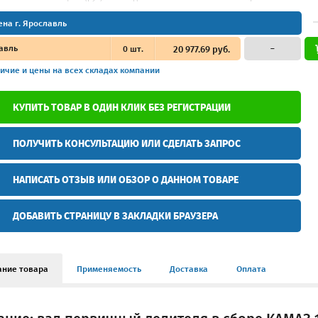
ена г. Ярославль
авль
0
шт.
20 977.69 руб.
–
ичие и цены
на всех складах компании
КУПИТЬ ТОВАР В ОДИН КЛИК БЕЗ РЕГИСТРАЦИИ
ПОЛУЧИТЬ КОНСУЛЬТАЦИЮ ИЛИ СДЕЛАТЬ ЗАПРОС
НАПИСАТЬ ОТЗЫВ ИЛИ ОБЗОР О ДАННОМ ТОВАРЕ
ДОБАВИТЬ СТРАНИЦУ В ЗАКЛАДКИ БРАУЗЕРА
ание товара
Применяемость
Доставка
Оплата