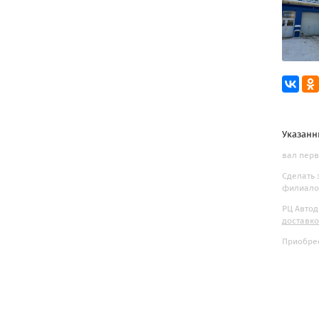
Указанн
вал перв
Сделать 
филиалов
РЦ Автод
доставк
Приобрес