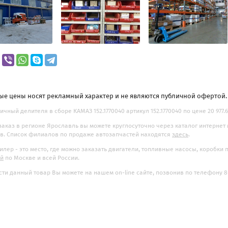
ые цены носят рекламный характер и не являются публичной офертой
ичный делителя в сборе КАМАЗ 152.1770040 артикул 152.1770040 по цене 20 977.6
заказ в регионе Ярославль вы можете круглосуточно через каталог интернет
. Список филиалов по продаже автозапчастей находятся
здесь
.
илер - это место, где можно заказать двигатели, топливные насосы, коробки
ой
по Москве и всей России.
ти данный товар Вы можете на нашем on-line сайте, позвонив по телефону 8-