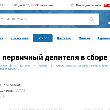
zak
ПН-ПТ c 8:00 до 17:00,
СБ-ВС выходной
Почта для заказа:
П
ая
О магазине
Каталог
Доставка
Оплата
Гарант
 первичный делителя в сборе 
запчастей
Каталог
КАМАЗ
КАМАЗ запчасти собственного производст
АЗ 152.1770040
л:
152.1770040
одитель:
КАМАЗ
Наличие и цена (руб) на складах компании
Срок поставки