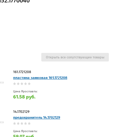
52.1770040
Открыть все сопутствующие товары
161.1721208
пластина замковая 161.1721208
Цена Ярославль:
61.58 руб.
14.1702129
предохранитель 14.1702129
Цена Ярославль:
59.07 руб.