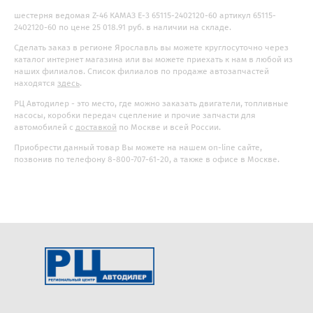
шестерня ведомая Z-46 КАМАЗ Е-3 65115-2402120-60 артикул 65115-
2402120-60 по цене 25 018.91 руб. в наличии на складе.
Сделать заказ в регионе Ярославль вы можете круглосуточно через
каталог интернет магазина или вы можете приехать к нам в любой из
наших филиалов. Список филиалов по продаже автозапчастей
находятся
здесь
.
РЦ Автодилер - это место, где можно заказать двигатели, топливные
насосы, коробки передач сцепление и прочие запчасти для
автомобилей с
доставкой
по Москве и всей России.
Приобрести данный товар Вы можете на нашем on-line сайте,
позвонив по телефону 8-800-707-61-20, а также в офисе в Москве.