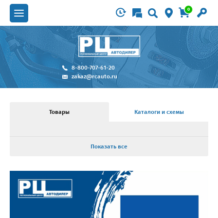
0
8-800-707-61-20
zakaz@rcauto.ru
Товары
Каталоги и схемы
Показать все