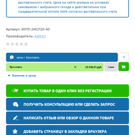
выставленного счета. Цена на сайте указана на условиях
самовывоза с выбранного склада и действительна при
предварительной оплате 100% согласно выставленного счета.
Артикул:
65115-2402120-60
Производитель:
КАМАЗ
Цена г. Ярославль
Ярославль
12
25 018.91 руб.
1 день
Наличие и цены
КУПИТЬ ТОВАР В ОДИН КЛИК БЕЗ РЕГИСТРАЦИИ
ПОЛУЧИТЬ КОНСУЛЬТАЦИЮ ИЛИ СДЕЛАТЬ ЗАПРОС
НАПИСАТЬ ОТЗЫВ ИЛИ ОБЗОР О ДАННОМ ТОВАРЕ
ДОБАВИТЬ СТРАНИЦУ В ЗАКЛАДКИ БРАУЗЕРА